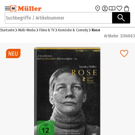
Zur Navigation
Zum Hauptinhalt
springen
springen
Suchbegriffe / Artikelnummer
Startseite
Multi-Media
Filme & TV
Komödie & Comedy
Rose
Artikelnr.
3206883