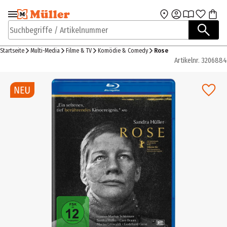
Zur Navigation
Zum Hauptinhalt
springen
springen
Suchbegriffe / Artikelnummer
Startseite
Multi-Media
Filme & TV
Komödie & Comedy
Rose
Artikelnr.
3206884