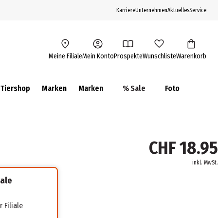
Karriere
Unternehmen
Aktuelles
Service
Meine Filiale
Mein Konto
Prospekte
Wunschliste
Warenkorb
Tiershop
Marken
Marken
% Sale
Foto
CHF 18.95
inkl. MwSt.
iale
 Filiale