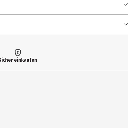
00:04:11
ough
00:03:18
00:03:55
00:03:27
00:04:10
Sicher einkaufen
00:04:16
00:03:49
00:04:50
00:04:19
00:03:52
00:05:13
00:03:37