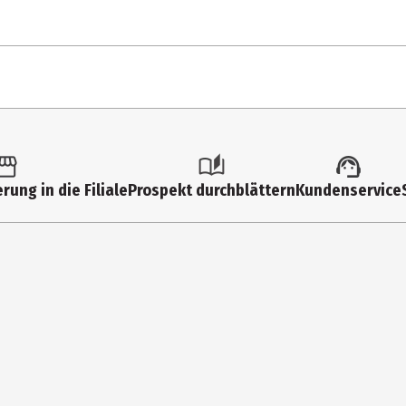
Beautiful Lie
Tell Me When You've Had En
Who Will You Follow
1 Stk.
Rapture
Multimedia
Afterlife
rung in die Filiale
Prospekt durchblättern
Kundenservice
Evanescence
Sanctuary
How Do I Heal
Columbia Local
About us
CD
Calm Down
Pop international
Self Destruct
1
Forever Without You
Wide Open Heart
Sony Music Entertainment International Services GmbH