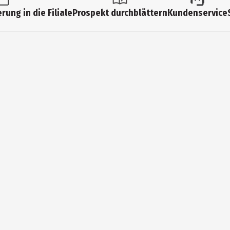
rung in die Filiale
Prospekt durchblättern
Kundenservice
128 gb
00124043
Hama GmbH & Co. KG
Dresdner Str. 9, 86653 Monheim
info.de@hama.de