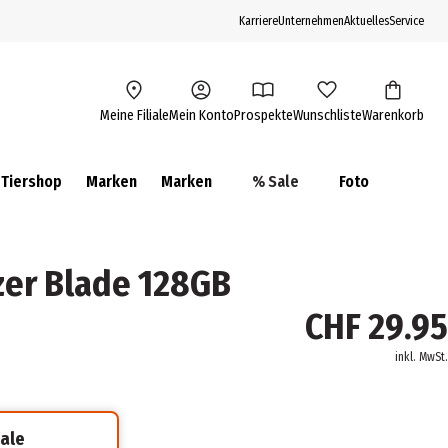
Karriere
Unternehmen
Aktuelles
Service
Meine Filiale
Mein Konto
Prospekte
Wunschliste
Warenkorb
Tiershop
Marken
Marken
% Sale
Foto
zer Blade 128GB
CHF 29.95
inkl. MwSt.
iale