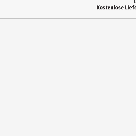
Kostenlose Liefe
Speicherkapazität
Modellnummer
Hersteller
Herstelleradresse
Kontaktmöglichkeit