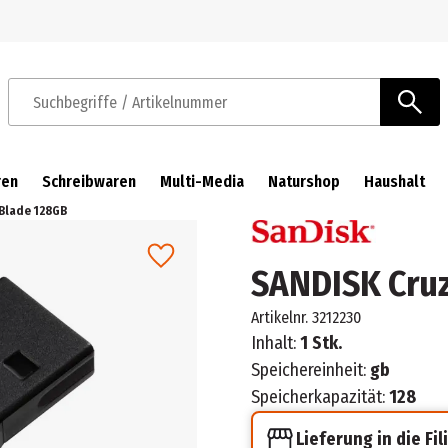
Zur Navigation springen
Zum Hauptinhalt springen
Suchbegriffe / Artikelnummer
ren
Schreibwaren
Multi-Media
Naturshop
Haushalt
Blade 128GB
SANDISK Cru
Artikelnr.
3212230
Inhalt:
1 Stk.
Speichereinheit:
gb
Speicherkapazität:
128
Lieferung in die Fil