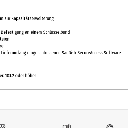
um zur Kapazitätserweiterung
ur Befestigung an einem Schlüsselbund
teien
re
m Lieferumfang eingeschlossenen SanDisk SecureAccess Software
. 10.1.2 oder höher
1 Stk.
Speicherkarten