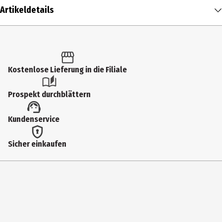
Artikeldetails
Inhalt
1 Stk.
Produkttyp
Kostenlose Lieferung in die Filiale
microSDHC Card
Prospekt durchblättern
Speicherkapazität
Kundenservice
128 gb
Farbe
Sicher einkaufen
weiß/grau
Lieferumfang
1 microSDXC Ultra® "Lite" 128 GB
Modellnummer
00121524