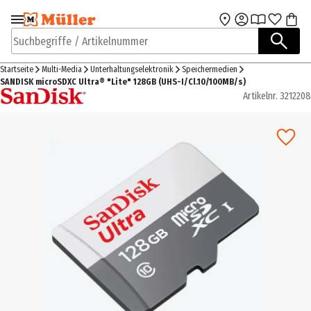
Zur Navigation
Zum Hauptinhalt
springen
springen
Suchbegriffe / Artikelnummer
Startseite
Multi-Media
Unterhaltungselektronik
Speichermedien
SANDISK microSDXC Ultra® "Lite" 128GB (UHS-I/Cl.10/100MB/s)
Artikelnr.
3212208