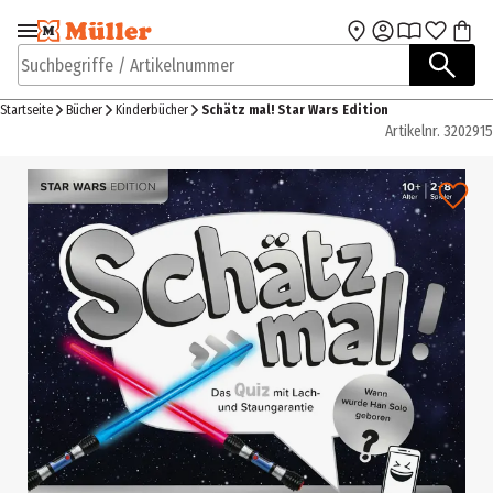
Zur Navigation
Zum Hauptinhalt
springen
springen
Suchbegriffe / Artikelnummer
Startseite
Bücher
Kinderbücher
Schätz mal! Star Wars Edition
Artikelnr.
3202915