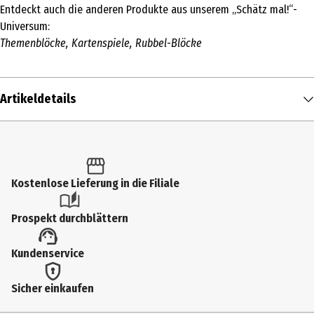
Entdeckt auch die anderen Produkte aus unserem „Schätz mal!“-
Universum:
Themenblöcke, Kartenspiele, Rubbel-Blöcke
Artikeldetails
Inhalt
1 Stk.
Produkttyp
Kostenlose Lieferung in die Filiale
Kinder- & Jugendbücher
Prospekt durchblättern
Altersempfehlung ab
Kundenservice
10 Jahre
Autor
Sicher einkaufen
Schätz mal!