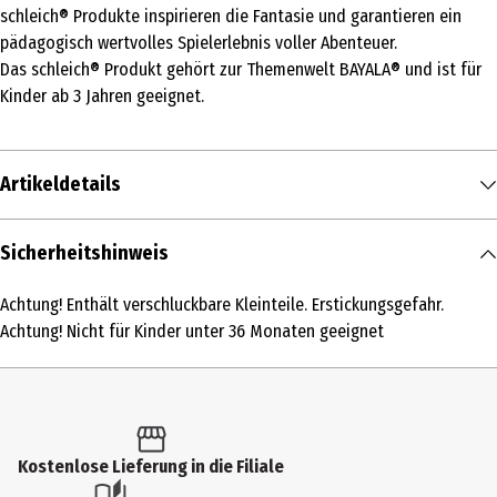
schleich® Produkte inspirieren die Fantasie und garantieren ein
pädagogisch wertvolles Spielerlebnis voller Abenteuer.
Das schleich® Produkt gehört zur Themenwelt BAYALA® und ist für
Kinder ab 3 Jahren geeignet.
Artikeldetails
Inhalt
Sicherheitshinweis
1 Stk.
Achtung! Enthält verschluckbare Kleinteile. Erstickungsgefahr.
Produkttyp
Achtung! Nicht für Kinder unter 36 Monaten geeignet
Spiel- & Sammelfiguren
Altersempfehlung ab
3 Jahre
Kostenlose Lieferung in die Filiale
Artikelnummer des Herstellers