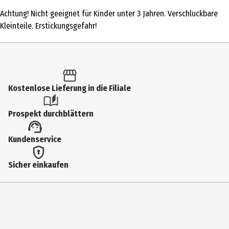
1 Stk.
Achtung! Nicht geeignet für Kinder unter 3 Jahren. Verschluckbare
Produkttyp
Kleinteile. Erstickungsgefahr!
Familienspiele
Altersempfehlung ab
8 Jahre
Kostenlose Lieferung in die Filiale
Artikelnummer des Herstellers
49485
Prospekt durchblättern
Hersteller
Kundenservice
Schmidt Spiele GmbH
Herstelleradresse
Sicher einkaufen
Lahnstr. 21 12055 Berlin
Kontaktmöglichkeit
https://www.schmidtspiele.de/