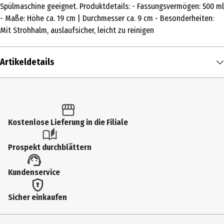
Spülmaschine geeignet. Produktdetails: - Fassungsvermögen: 500 ml
- Maße: Höhe ca. 19 cm | Durchmesser ca. 9 cm - Besonderheiten:
Mit Strohhalm, auslaufsicher, leicht zu reinigen
Artikeldetails
Inhalt
1 Stk.
Produkttyp
Kostenlose Lieferung in die Filiale
Sonstiger Schulbedarf
Prospekt durchblättern
Hersteller
Kundenservice
Undercover GmbH
Herstelleradresse
Sicher einkaufen
Nordostpark 74 ,90411 Nürnberg
Kontaktmöglichkeit