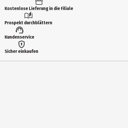
Kostenlose Lieferung in die Filiale
Artikelnummer des Herstellers
14292
Prospekt durchblättern
Hersteller
Kundenservice
SES Deutschland GmbH
Herstelleradresse
Sicher einkaufen
Rathausstr. 3 48529 Nordhorn
Kontaktmöglichkeit
https://ses-creative.com/de/