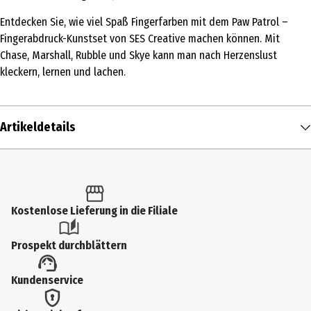
Entdecken Sie, wie viel Spaß Fingerfarben mit dem Paw Patrol –
Fingerabdruck-Kunstset von SES Creative machen können. Mit
Chase, Marshall, Rubble und Skye kann man nach Herzenslust
kleckern, lernen und lachen.
Artikeldetails
Inhalt
1 Stk.
Produkttyp
Kostenlose Lieferung in die Filiale
Sonstige Hobbypackungen
Prospekt durchblättern
Altersempfehlung ab
Kundenservice
2 Jahre
Artikelnummer des Herstellers