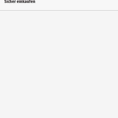
Sicher einkaufen
14082
Hersteller
SES Deutschland GmbH
Herstelleradresse
Rathausstr. 3 48529 Nordhorn
Kontaktmöglichkeit
https://ses-creative.com/de/