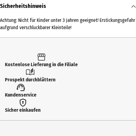
Inhalt
Sicherheitshinweis
1 Stk.
Achtung: Nicht für Kinder unter 3 Jahren geeignet! Erstickungsgefahr
Produkttyp
aufgrund verschluckbarer Kleinteile!
Metallfertigmodelle mit hoher Modelltreue
Altersempfehlung ab
3 Jahre
Kostenlose Lieferung in die Filiale
Artikelnummer des Herstellers
10111100000
Prospekt durchblättern
Hersteller
Kundenservice
Sieper GmbH
Herstelleradresse
Sicher einkaufen
Schlittenbacher Str. 60 58511 Lüdenscheid
Kontaktmöglichkeit