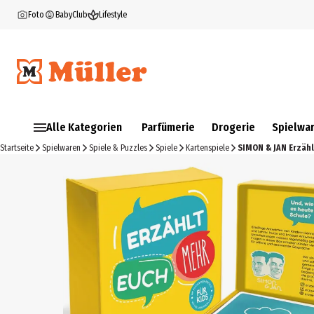
Foto
BabyClub
Lifestyle
Alle Kategorien
Parfümerie
Drogerie
Spielwa
Startseite
Spielwaren
Spiele & Puzzles
Spiele
Kartenspiele
SIMON & JAN Erzähl