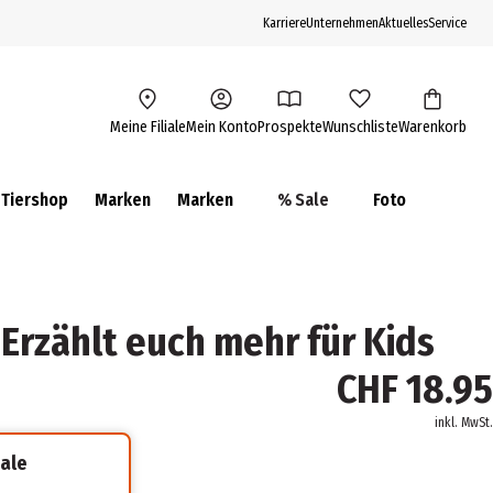
Karriere
Unternehmen
Aktuelles
Service
Meine Filiale
Mein Konto
Prospekte
Wunschliste
Warenkorb
Tiershop
Marken
Marken
% Sale
Foto
Erzählt euch mehr für Kids
CHF 18.95
inkl. MwSt.
iale