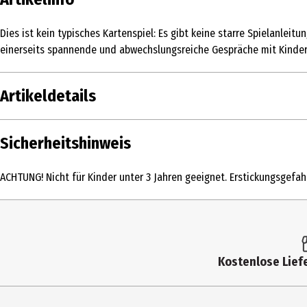
Dies ist kein typisches Kartenspiel: Es gibt keine starre Spielanlei
einerseits spannende und abwechslungsreiche Gespräche mit Kindern a
Artikeldetails
Inhalt
Sicherheitshinweis
Produkttyp
ACHTUNG! Nicht für Kinder unter 3 Jahren geeignet. Erstickungsgefahr
Altersempfehlung ab
Artikelnummer des Herstellers
Hersteller
Kostenlose Liefe
Herstelleradresse
Kontaktmöglichkeit