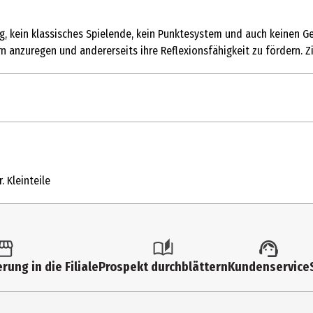
tung, kein klassisches Spielende, kein Punktesystem und auch keinen G
nzuregen und andererseits ihre Reflexionsfähigkeit zu fördern. Ziel
1 Stk.
Kartenspiele
. Kleinteile
6 Jahre
2019528
Carletto Deutschland GmbH
rung in die Filiale
Prospekt durchblättern
Kundenservice
Kressengartenstr. 2 90402 Nürnberg
https://carletto.de/index.php/de/