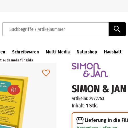
Zur Navigation springen
Zum Hauptinhalt springen
Suchbegriffe / Artikelnummer
ren
Schreibwaren
Multi-Media
Naturshop
Haushalt
t euch mehr für Kids
SIMON & JAN 
Artikelnr.
2972753
Inhalt:
1 Stk.
Lieferung in die Fil