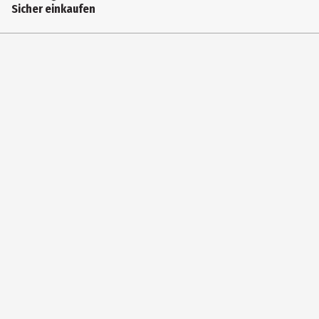
Sicher einkaufen
CD
Genre
K-Pop
Anzahl Medien im Artikel
1
Hersteller
Bertus Musikvertrieb GmbH
Herstelleradresse
Hans - Henny - Jahnn Weg 15, 22085 Hamburg
Kontaktmöglichkeit
andres.hubmann@bertus.com