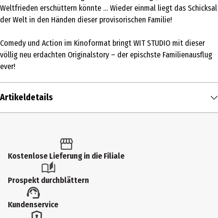
Weltfrieden erschüttern könnte … Wieder einmal liegt das Schicksal
der Welt in den Händen dieser provisorischen Familie!
Comedy und Action im Kinoformat bringt WIT STUDIO mit dieser
völlig neu erdachten Originalstory – der epischste Familienausflug
ever!
Artikeldetails
Inhalt
1 Stk.
Altersfreigabe
Kostenlose Lieferung in die Filiale
12
Prospekt durchblättern
Produkttyp
Kundenservice
Multimedia