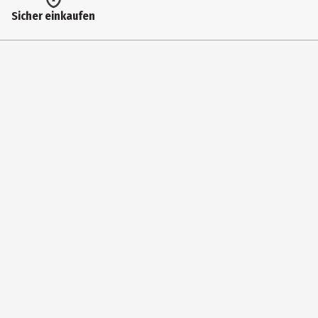
Bildformat
Sicher einkaufen
169
Anzahl Bonusdiscs
0
Zusatzinfos / Bonusmaterial beim Film dabei
Artcard; Trailer
Hauptgenre
Anime|Action|Comedy
Laufzeit in min (gesamt)
110
Medium
DVD
Produktionsland