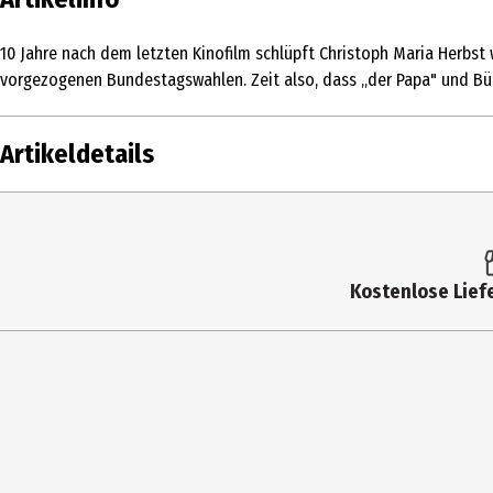
10 Jahre nach dem letzten Kinofilm schlüpft Christoph Maria Herbst
vorgezogenen Bundestagswahlen. Zeit also, dass „der Papa" und Bür
Artikeldetails
Inhalt
1 Stk.
Altersfreigabe
12
Kostenlose Liefe
Produkttyp
Multimedia
Bildformat
1781|169
Anzahl Bonusdiscs
0
Zusatzinfos / Bonusmaterial beim Film dabei
Behind the sce
Hauptgenre
Komödie|Deut