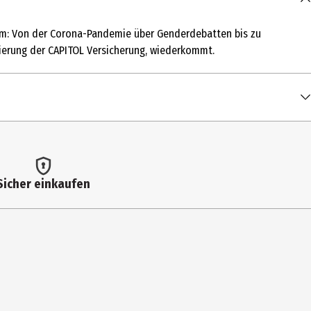
itdem: Von der Corona-Pandemie über Genderdebatten bis zu
ierung der CAPITOL Versicherung, wiederkommt.
Sicher einkaufen
Spots; Recap "Was bisher geschah"; Lernt von Bernd Clips