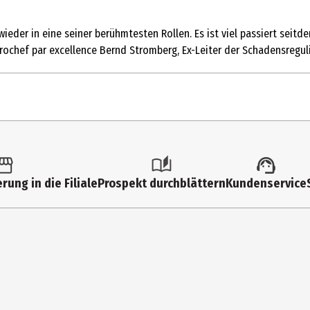
 wieder in eine seiner berühmtesten Rollen. Es ist viel passiert se
ochef par excellence Bernd Stromberg, Ex-Leiter der Schadensregul
rung in die Filiale
Prospekt durchblättern
Kundenservice
nes; Nicht verwendete Szenen; Clips; Hot Seat Interviews; Trailer & 
scher Film