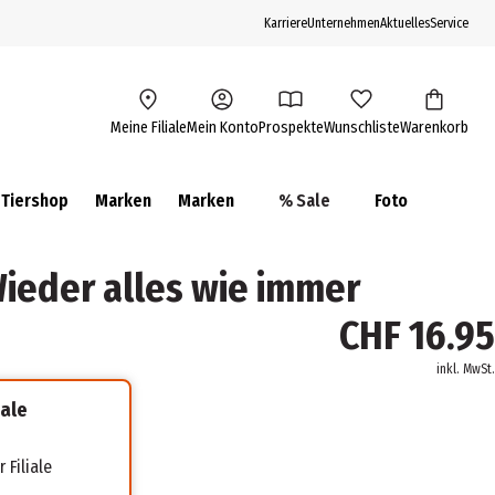
Karriere
Unternehmen
Aktuelles
Service
Meine Filiale
Mein Konto
Prospekte
Wunschliste
Warenkorb
Tiershop
Marken
Marken
% Sale
Foto
ieder alles wie immer
CHF 16.95
inkl. MwSt.
iale
 Filiale