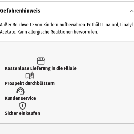
Inhalt
Gefahrenhinweis
9 Stk.
Außer Reichweite von Kindern aufbewahren. Enthält Linalool, Linalyl
Produkttyp
Acetate. Kann allergische Reaktionen hervorrufen.
Reinigungshelfer
Inhaltsstoffe
-
Kostenlose Lieferung in die Filiale
Anwendungshinweis
Nicht auf erhitzten Oberflächen anwenden
Prospekt durchblättern
Nutzungshinweis
Kundenservice
Außer Reichweite von Kindern aufbewahren. Enthält Linalool,
Linalyl Acetate. Kann allergische Reaktionen hervorrufen.
Sicher einkaufen
Hersteller
P&G DCE BV-Belgium Distr. Div.