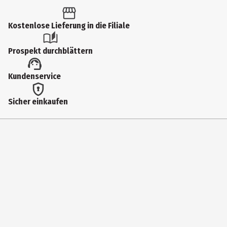
1 Stk.
Altersfreigabe
Kostenlose Lieferung in die Filiale
12
Prospekt durchblättern
Produkttyp
Kundenservice
Multimedia
Anzahl Bonusdiscs
Sicher einkaufen
0
Produktionsjahr
2024
Spieleranzahl
1-4
Virtual Reality
Nein