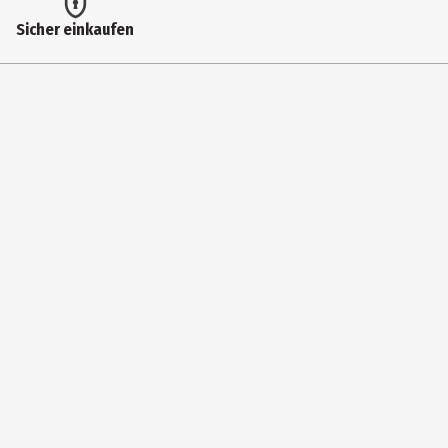
Anzahl Bonusdiscs
Sicher einkaufen
0
Virtual Reality
Nein
addOn
Nein
Hauptgenre
Rollenspiel|adventurespiel
Spiel online fähig
Nein
Benötigt Online Registrierung
Nein
System