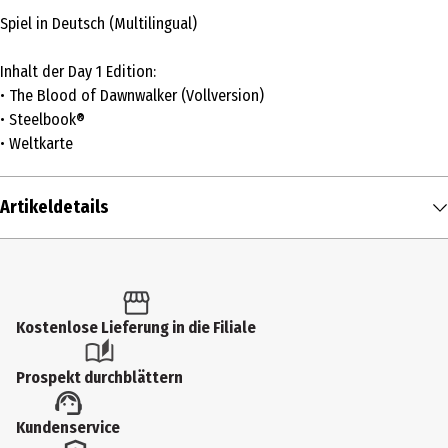
Spiel in Deutsch (Multilingual)
Inhalt der Day 1 Edition:
• The Blood of Dawnwalker (Vollversion)
• Steelbook®
• Weltkarte
Artikeldetails
Inhalt
1 Stk.
Altersfreigabe
Kostenlose Lieferung in die Filiale
FSK 18
Prospekt durchblättern
Produkttyp
Kundenservice
Multimedia