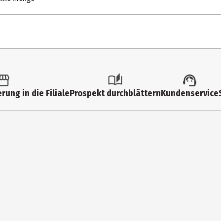
1 Stk.
FSK 16
rung in die Filiale
Prospekt durchblättern
Kundenservice
Multimedia
HD
0
Anime|Unterhaltung|Comedy|Komödie|TV-Serie
430
Blu-ray Disc