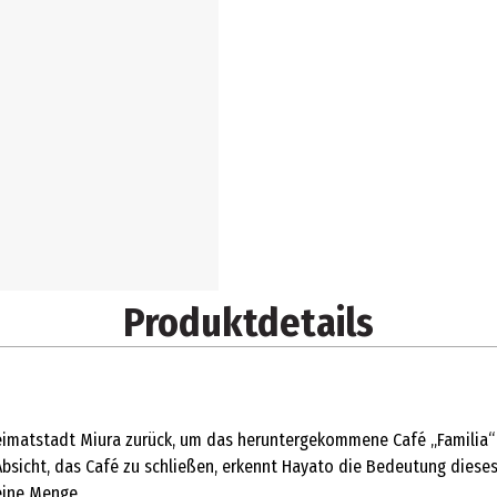
Produktdetails
imatstadt Miura zurück, um das heruntergekommene Café „Familia“ z
r Absicht, das Café zu schließen, erkennt Hayato die Bedeutung dies
eine Menge