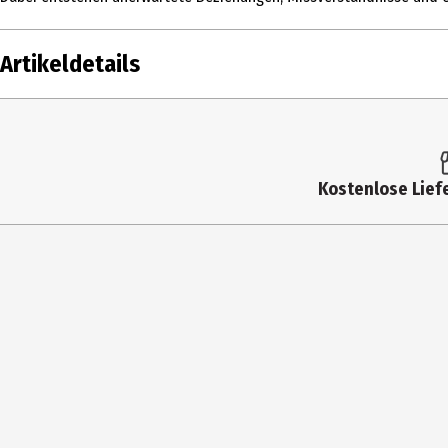
Artikeldetails
Inhalt
Altersfreigabe
Kostenlose Liefe
Produkttyp
Bildformat
Anzahl Bonusdiscs
Hauptgenre
Laufzeit in min (gesamt)
Medium