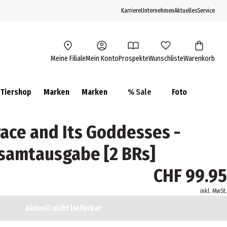
Karriere
Unternehmen
Aktuelles
Service
Meine Filiale
Mein Konto
Prospekte
Wunschliste
Warenkorb
Tiershop
Marken
Marken
% Sale
Foto
race and Its Goddesses -
Gesamtausgabe [2 BRs]
CHF 99.95
inkl. MwSt.
Aktuell nicht lieferbar