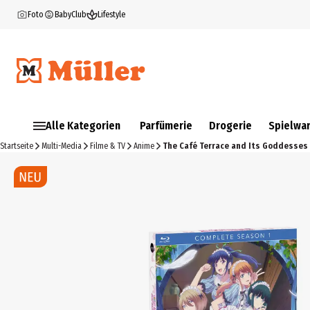
Foto
BabyClub
Lifestyle
Alle Kategorien
Parfümerie
Drogerie
Spielwa
Startseite
Multi-Media
Filme & TV
Anime
The Café Terrace and Its Goddesses 