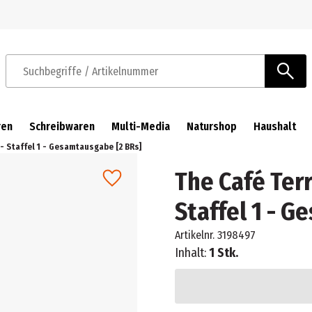
Zur Navigation springen
Zum Hauptinhalt springen
Suchbegriffe / Artikelnummer
ren
Schreibwaren
Multi-Media
Naturshop
Haushalt
- Staffel 1 - Gesamtausgabe [2 BRs]
The Café Ter
Staffel 1 - 
Artikelnr.
3198497
Inhalt:
1 Stk.