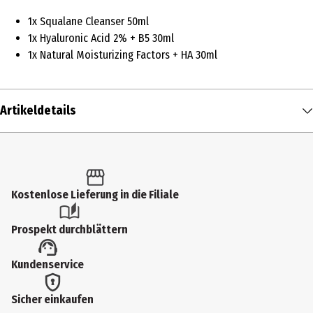
1x Squalane Cleanser 50ml
1x Hyaluronic Acid 2% + B5 30ml
1x Natural Moisturizing Factors + HA 30ml
Artikeldetails
Inhalt
1 Stk.
Produkttyp
Kostenlose Lieferung in die Filiale
Reinigungsgel
Prospekt durchblättern
Einsatzbereich
Kundenservice
Reinigung
Hauttyp
Sicher einkaufen
alle Hauttypen