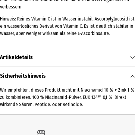
verbessern.
Hinweis: Reines Vitamin C ist in Wasser instabil. Ascorbylglucosid ist
ein wasserlösliches Derivat von Vitamin C. Es ist deutlich stabiler in
Wasser, aber weniger wirksam als reine L-Ascorbinsäure.
Artikeldetails
Inhalt
Sicherheitshinweis
30 ml
Wir empfehlen, dieses Produkt nicht mit Niacinamid 10 % + Zink 1 %
Produkttyp
zu kombinieren. 100 % Niacinamid-Pulver. EUK 134™ 0,1 %. Direkt
24h-Pflege
wirkende Säuren. Peptide. oder Retinoide.
Einsatzbereich
Spezialpflege
Hauttyp