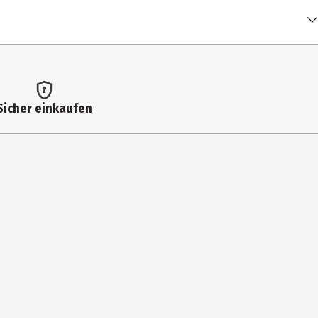
Sicher einkaufen
dia
iel