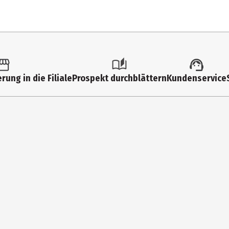
1 Stk.
FSK 6
rung in die Filiale
Prospekt durchblättern
Kundenservice
Multime
0
Nein
Nein
Rollensp
Nein
Nein