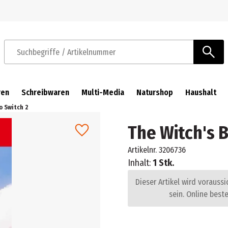
Zur Navigation springen
Zum Hauptinhalt springen
Suchbegriffe / Artikelnummer
ren
Schreibwaren
Multi-Media
Naturshop
Haushalt
o Switch 2
The Witch's 
Artikelnr.
3206736
Inhalt:
1 Stk.
Dieser Artikel wird voraussi
sein. Online beste