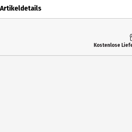
Artikeldetails
Inhalt
Altersfreigabe
Kostenlose Liefe
Produkttyp
Anzahl Bonusdiscs
Virtual Reality
addOn
Hauptgenre
Spiel online fähig
Benötigt Online Registrierung