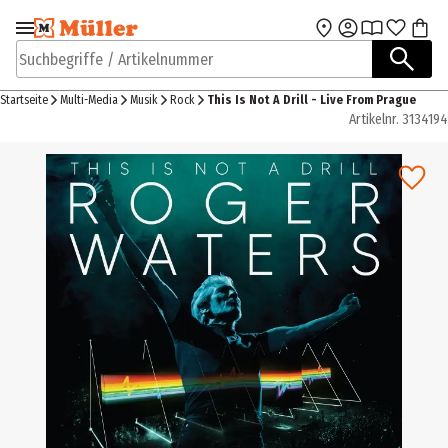
Zur Navigation
Zum Hauptinhalt
springen
springen
Suchbegriffe / Artikelnummer
Startseite
Multi-Media
Musik
Rock
This Is Not A Drill - Live From Prague
Artikelnr.
3134194