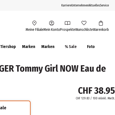
Karriere
Unternehmen
Aktuelles
Service
Meine Filiale
Mein Konto
Prospekte
Wunschliste
Warenkorb
Tiershop
Marken
Marken
% Sale
Foto
GER Tommy Girl NOW Eau de
CHF 38.95
CHF 129.83 / 100 ml
inkl. MwSt.
iale