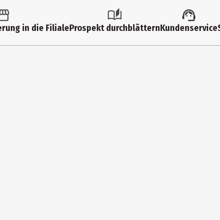
rung in die Filiale
Prospekt durchblättern
Kundenservice
haltsstoffe entnehmen Sie bitte der Verpackung des gelieferten Pro
ie
Wiesbaden