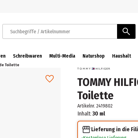
Zur Navigation springen
Zum Hauptinhalt springen
Suchbegriffe / Artikelnummer
ren
Schreibwaren
Multi-Media
Naturshop
Haushalt
de Toilette
TOMMY HILFI
Toilette
Artikelnr.
2419802
Inhalt:
30 ml
Lieferung in die Fil
Kostenlose Lieferung