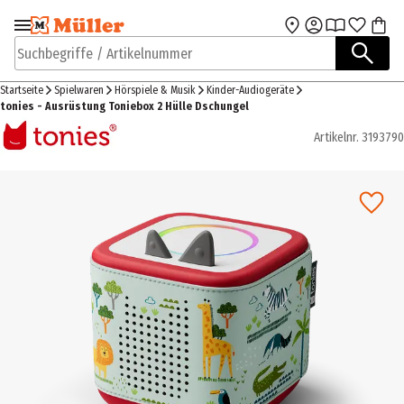
Zur Navigation
Zum Hauptinhalt
springen
springen
Suchbegriffe / Artikelnummer
Startseite
Spielwaren
Hörspiele & Musik
Kinder-Audiogeräte
tonies - Ausrüstung Toniebox 2 Hülle Dschungel
Artikelnr.
3193790