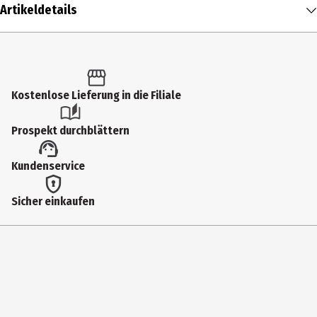
Artikeldetails
Inhalt
1 Stk.
Produkttyp
Kostenlose Lieferung in die Filiale
CD Player & sonstige Audiogeräte
Prospekt durchblättern
Altersempfehlung ab
Kundenservice
1 Jahre
Artikelnummer des Herstellers
Sicher einkaufen
11003178
Lizenz (spw)
tonies - Ausrüstung
Hersteller
tonies GmbH