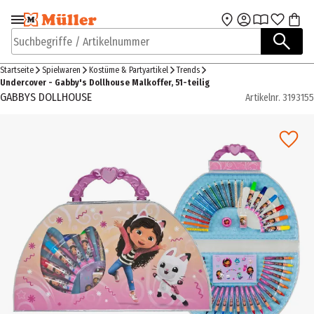
Zur Navigation
Zum Hauptinhalt
springen
springen
Suchbegriffe / Artikelnummer
Startseite
Spielwaren
Kostüme & Partyartikel
Trends
Undercover - Gabby's Dollhouse Malkoffer, 51-teilig
GABBYS DOLLHOUSE
Artikelnr.
3193155