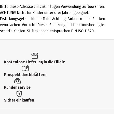
1 Stk.
Bitte diese Adresse zur zukünftigen Verwendung aufbewahren.
Produkttyp
ACHTUNG! Nicht für Kinder unter drei Jahren geeignet.
Kleinspielzeug
Erstickungsgefahr. Kleine Teile. Achtung: Farben können Flecken
verursachen. Vorsicht. Dieses Spielzeug hat funktionsbedingte
Altersempfehlung ab
scharfe Kanten. Stiftekappen entsprechen DIN ISO 11540.
4 Jahre
Artikelnummer des Herstellers
GADY4221
Hersteller
Kostenlose Lieferung in die Filiale
Undercover GmbH
Prospekt durchblättern
Herstelleradresse
Nordostpark 74 90411 Nürnberg
Kundenservice
Kontaktmöglichkeit
Sicher einkaufen
https://undercover-germany.de/