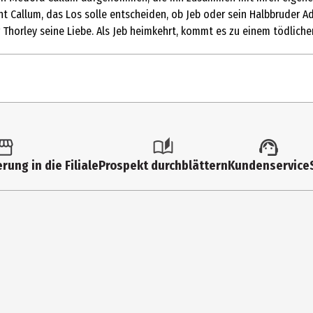
t Callum, das Los solle entscheiden, ob Jeb oder sein Halbbruder Ad
er Thorley seine Liebe. Als Jeb heimkehrt, kommt es zu einem tödlich
k.
12
rung in die Filiale
Prospekt durchblättern
Kundenservice
timedia
tern