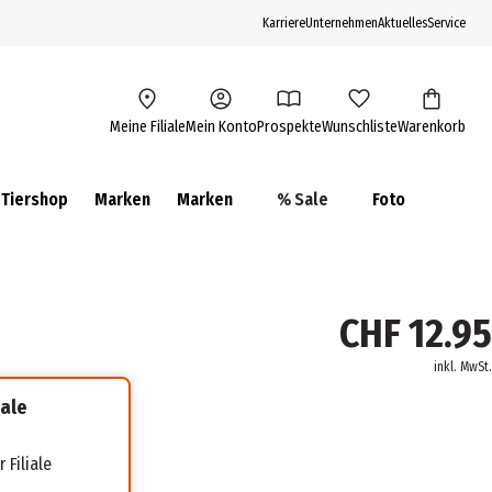
Karriere
Unternehmen
Aktuelles
Service
Meine Filiale
Mein Konto
Prospekte
Wunschliste
Warenkorb
Tiershop
Marken
Marken
% Sale
Foto
CHF 12.95
inkl. MwSt.
iale
 Filiale