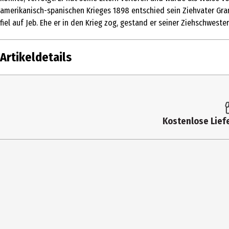
amerikanisch-spanischen Krieges 1898 entschied sein Ziehvater Gran
fiel auf Jeb. Ehe er in den Krieg zog, gestand er seiner Ziehschwest
Artikeldetails
Inhalt
1 St
Altersfreigabe
FSK 
Kostenlose Liefe
Produkttyp
Mul
Anzahl Bonusdiscs
0
Hauptgenre
Wes
Laufzeit in min (gesamt)
97
Medium
DVD