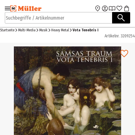
Zur Navigation
Zum Hauptinhalt
springen
springen
Suchbegriffe / Artikelnummer
Startseite
Multi-Media
Musik
Heavy Metal
Vota Tenebris I
Artikelnr.
3209254