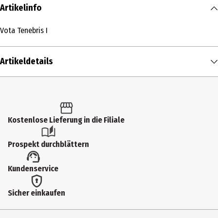
Artikelinfo
Vota Tenebris I
Artikeldetails
Inhalt
1 Stk.
Produkttyp
Kostenlose Lieferung in die Filiale
Multimedia
Prospekt durchblättern
Künstler
Kundenservice
Samsas Traum
Medium
Sicher einkaufen
CD