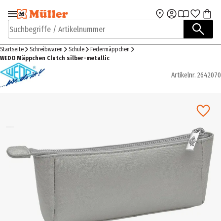
Zur Navigation
Zum Hauptinhalt
springen
springen
Suchbegriffe / Artikelnummer
Startseite
Schreibwaren
Schule
Federmäppchen
WEDO Mäppchen Clutch silber-metallic
Artikelnr.
2642070