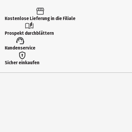
1 Stk.
Produkttyp
Kostenlose Lieferung in die Filiale
Federmäppchen
Prospekt durchblättern
Hersteller
Kundenservice
Werner Dorsch GmbH
Herstelleradresse
Sicher einkaufen
Dieselstrasse 13 D - 64 807 Dieburg
Kontaktmöglichkeit
produkti•••@wedo.de