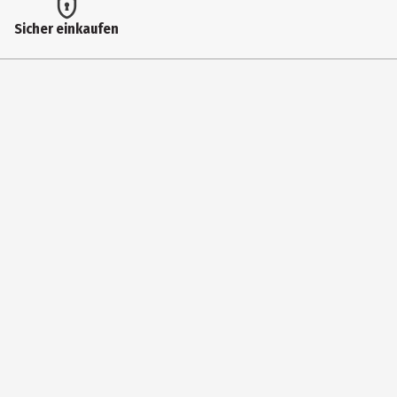
Autor
Sicher einkaufen
Mennen, Patricia
Genre
Sachbücher
Erscheinungsjahr
2019
ISBN Ausgangsbuch
9783473329564
Verlag
Ravensburger Verlag GmbH
Hersteller
Ravensburger Verlag GmbH
Herstelleradresse