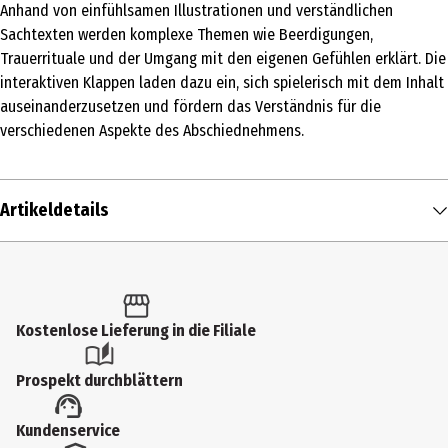
Anhand von einfühlsamen Illustrationen und verständlichen
Sachtexten werden komplexe Themen wie Beerdigungen,
Trauerrituale und der Umgang mit den eigenen Gefühlen erklärt. Die
interaktiven Klappen laden dazu ein, sich spielerisch mit dem Inhalt
auseinanderzusetzen und fördern das Verständnis für die
verschiedenen Aspekte des Abschiednehmens.
Artikeldetails
Inhalt
1 Stk.
Produkttyp
Kostenlose Lieferung in die Filiale
Kinder- & Jugendbücher
Prospekt durchblättern
Altersempfehlung ab
Kundenservice
4 Jahre