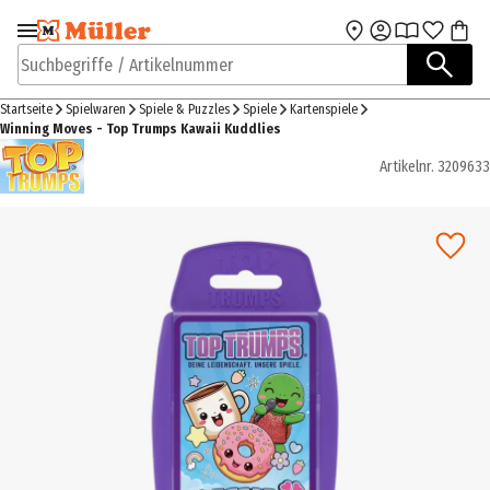
Zur Navigation
Zum Hauptinhalt
springen
springen
Suchbegriffe / Artikelnummer
Startseite
Spielwaren
Spiele & Puzzles
Spiele
Kartenspiele
Winning Moves - Top Trumps Kawaii Kuddlies
Artikelnr.
3209633