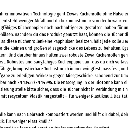
hrer innovativen Technologie geht Zewas Küchenrolle ohne Hülse ein
, entsteht weniger Abfall und du bekommst mehr von der bewährten Ze
augfähiges Küchenpapier noch nachhaltiger zu gestalten, haben für 
phülsen: nachdem du das Produkt genutzt hast, können die Tücher d
 Da diese Küchenrollenkeine Papphülsen besitzen, hält jede Rolle 
er die kleinen und großen Missgeschicke des Lebens zu behalten. Eg
tern. Und darüber hinaus halten zwei robuste Zewa Küchenrollen ge
erst. Robustes und saugfähiges Küchenpapier, auf das du dich verl
fähige, kompostierbare Tuch ist noch immer wringfest, nassfest, und
fgabe zu erledigen. Wirksam gegen Missgeschicke, schonend zur Umwe
bar nach EN 13432/EN 14995. Die Entsorgung in der Biotonne kann ei
tierung stelle bitte sicher, dass die Tücher nicht in Verbindung mi
mit recyceltem Plastik hergestellt – für weniger Plastikmüll. Das ta
le kann nach Gebrauch kompostiert werden und hilft dir dabei, dein
k, für weniger Plastikmüll.**