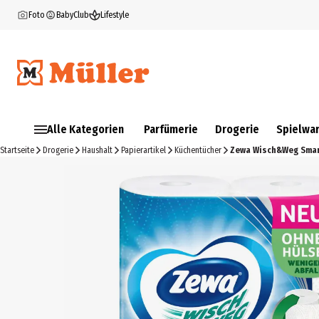
Foto
BabyClub
Lifestyle
Alle Kategorien
Parfümerie
Drogerie
Spielwa
Startseite
Drogerie
Haushalt
Papierartikel
Küchentücher
Zewa Wisch&Weg Smar