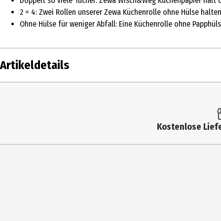
Doppelt so viele Tücher: Zewa Wisch&Weg Küchenpapier hält d
2 = 4: Zwei Rollen unserer Zewa Küchenrolle ohne Hülse halten
Ohne Hülse für weniger Abfall: Eine Küchenrolle ohne Papphül
Artikeldetails
Inhalt
Produkttyp
Kostenlose Liefe
Hersteller
Herstelleradresse
Kontaktmöglichkeit