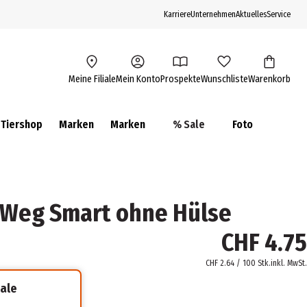
Karriere
Unternehmen
Aktuelles
Service
Meine Filiale
Mein Konto
Prospekte
Wunschliste
Warenkorb
Tiershop
Marken
Marken
% Sale
Foto
Weg Smart ohne Hülse
CHF 4.75
CHF 2.64 / 100 Stk.
inkl. MwSt.
iale