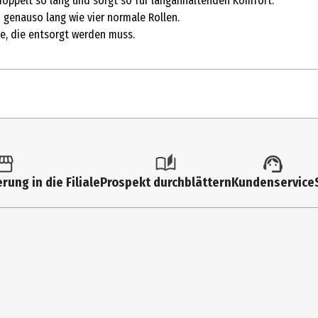
oppelt so lang und sorgt so für langanhaltenden Komfort.
 genauso lang wie vier normale Rollen.
se, die entsorgt werden muss.
180 Stk.
/ 2 pc.
Küchentücher
rung in die Filiale
Prospekt durchblättern
Kundenservice
Essity Operations Mannheim GmbH
Sandhofer Strasse 176, 68305 Mannheim
info@zewa.de