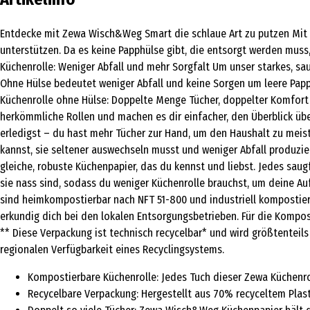
Entdecke mit Zewa Wisch&Weg Smart die schlaue Art zu putzen Mit i
unterstützen. Da es keine Papphülse gibt, die entsorgt werden muss
Küchenrolle: Weniger Abfall und mehr Sorgfalt Um unser starkes, s
Ohne Hülse bedeutet weniger Abfall und keine Sorgen um leere Pap
Küchenrolle ohne Hülse: Doppelte Menge Tücher, doppelter Komfort
herkömmliche Rollen und machen es dir einfacher, den Überblick üb
erledigst – du hast mehr Tücher zur Hand, um den Haushalt zu meis
kannst, sie seltener auswechseln musst und weniger Abfall produzi
gleiche, robuste Küchenpapier, das du kennst und liebst. Jedes saug
sie nass sind, sodass du weniger Küchenrolle brauchst, um deine Au
sind heimkompostierbar nach NFT 51-800 und industriell kompostier
erkundig dich bei den lokalen Entsorgungsbetrieben. Für die Kompos
** Diese Verpackung ist technisch recycelbar* und wird größtenteils 
regionalen Verfügbarkeit eines Recyclingsystems.
Kompostierbare Küchenrolle: Jedes Tuch dieser Zewa Küchenrol
Recycelbare Verpackung: Hergestellt aus 70% recyceltem Plasti