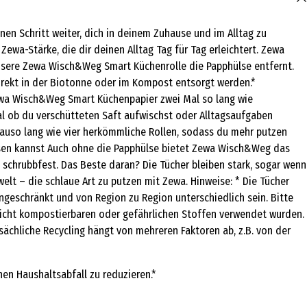
en Schritt weiter, dich in deinem Zuhause und im Alltag zu
wa-Stärke, die dir deinen Alltag Tag für Tag erleichtert. Zewa
unsere Zewa Wisch&Weg Smart Küchenrolle die Papphülse entfernt.
irekt in der Biotonne oder im Kompost entsorgt werden.*
Zewa Wisch&Weg Smart Küchenpapier zwei Mal so lang wie
al ob du verschütteten Saft aufwischst oder Alltagsaufgaben
nauso lang wie vier herkömmliche Rollen, sodass du mehr putzen
assen kannst Auch ohne die Papphülse bietet Zewa Wisch&Weg das
 schrubbfest. Das Beste daran? Die Tücher bleiben stark, sogar wenn
lt – die schlaue Art zu putzen mit Zewa. Hinweise: * Die Tücher
ngeschränkt und von Region zu Region unterschiedlich sein. Bitte
t nicht kompostierbaren oder gefährlichen Stoffen verwendet wurden.
tsächliche Recycling hängt von mehreren Faktoren ab, z.B. von der
en Haushaltsabfall zu reduzieren.*