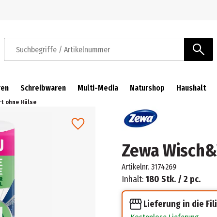
Zur Navigation springen
Zum Hauptinhalt springen
Suchbegriffe / Artikelnummer
ren
Schreibwaren
Multi-Media
Naturshop
Haushalt
t ohne Hülse
Zewa Wisch&
Artikelnr.
3174269
Inhalt:
180 Stk. / 2 pc.
Lieferung in die Fil