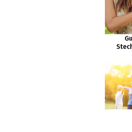
Gu
Stec