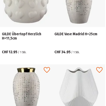
GILDE Übertopf Herzlich
GILDE Vase Madrid H=25cm
H=11,5cm
CHF 12.95
CHF 34.95
/
1
Stk.
/
1
Stk.