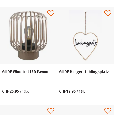
GILDE Windlicht LED Pavone
GILDE Hänger Lieblingsplatz
CHF 25.95
CHF 12.95
/
1
Stk.
/
1
Stk.