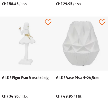
CHF 58.45
CHF 29.95
/
1
Stk.
/
1
Stk.
GILDE Figur Frau Froschkönig
GILDE Vase Pisa H=24,5cm
CHF 34.95
CHF 49.95
/
1
Stk.
/
1
Stk.