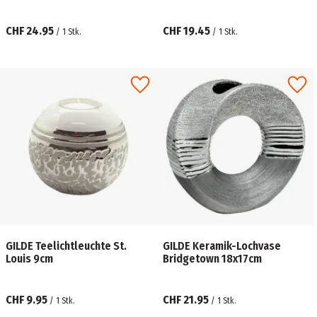
CHF 24.95
CHF 19.45
/
1
Stk.
/
1
Stk.
GILDE Teelichtleuchte St.
GILDE Keramik-Lochvase
Louis 9cm
Bridgetown 18x17cm
CHF 9.95
CHF 21.95
/
1
Stk.
/
1
Stk.