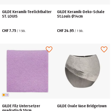
GILDE Keramik-Teelichthalter
GILDE Keramik-Deko-Schale
ST. LOUIS
St.Louis Ø14cm
CHF 7.75
CHF 24.95
/
1
Stk.
/
1
Stk.
GILDE Filz Untersetzer
GILDE Ovale Vase Bridgetown
quadratisch 10cm