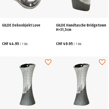
GILDE Dekoobjekt Love
GILDE Handtasche Bridgetown
H=31,5cm
CHF 44.95
CHF 49.95
/
1
Stk.
/
1
Stk.