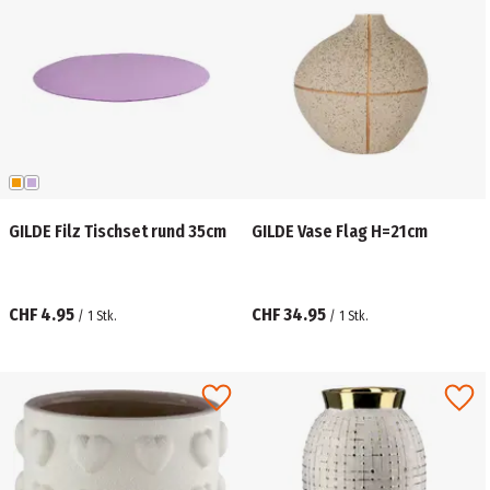
GILDE Filz Tischset rund 35cm
GILDE Vase Flag H=21cm
CHF 4.95
CHF 34.95
/
1
Stk.
/
1
Stk.