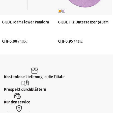
GILDE Foam Flower Pandora
GILDE Filz Untersetzer ø10cm
CHF 6.00
CHF 0.95
/
1
Stk.
/
1
Stk.
Kostenlose Lieferung in die Filiale
Prospekt durchblättern
Kundenservice