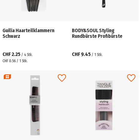
Guilia Haarteilklammern
BODY&SOUL Styling
Schwarz
Rundbürste Profibürste
CHF 2.25
CHF 9.45
/
4
Stk.
/
1
Stk.
CHF 0.56 / 1 Stk.