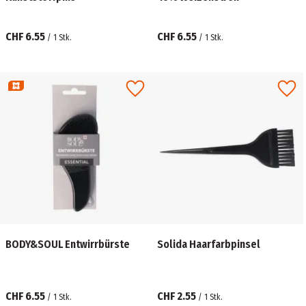
CHF 6.55
CHF 6.55
/
1
Stk.
/
1
Stk.
BODY&SOUL Entwirrbürste
Solida Haarfarbpinsel
CHF 6.55
CHF 2.55
/
1
Stk.
/
1
Stk.