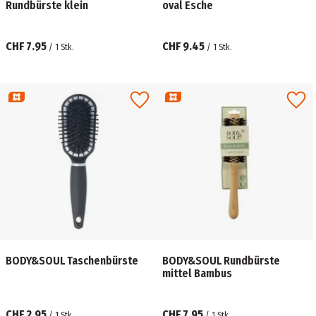
Rundbürste klein
oval Esche
CHF 7.95
CHF 9.45
/
1
Stk.
/
1
Stk.
BODY&SOUL Taschenbürste
BODY&SOUL Rundbürste
mittel Bambus
CHF 2.95
CHF 7.95
/
1
Stk.
/
1
Stk.