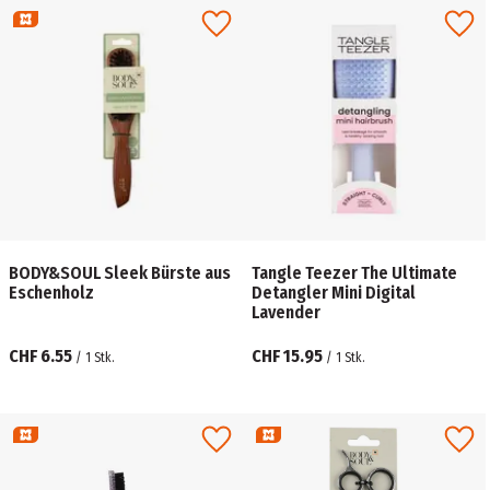
BODY&SOUL Sleek Bürste aus
Tangle Teezer The Ultimate
Eschenholz
Detangler Mini Digital
Lavender
CHF 6.55
CHF 15.95
/
1
Stk.
/
1
Stk.