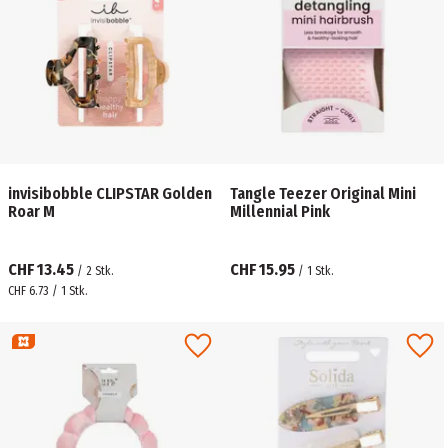
invisibobble CLIPSTAR Golden
Tangle Teezer Original Mini
Roar M
Millennial Pink
CHF 13.45
CHF 15.95
/
2
Stk.
/
1
Stk.
CHF 6.73 / 1 Stk.