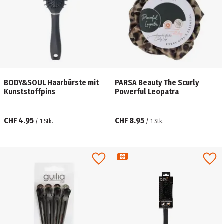
BODY&SOUL Haarbürste mit
PARSA Beauty The Scurly
Kunststoffpins
Powerful Leopatra
CHF 4.95
CHF 8.95
/
1
Stk.
/
1
Stk.