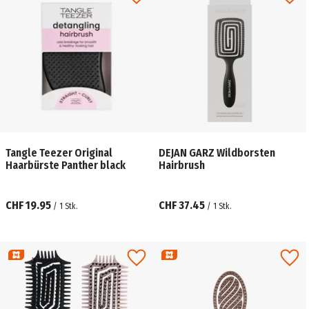
Tangle Teezer Original
DEJAN GARZ Wildborsten
Haarbürste Panther black
Hairbrush
CHF 19.95
CHF 37.45
/
1
Stk.
/
1
Stk.