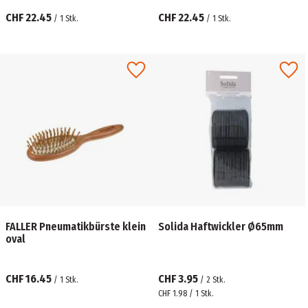
CHF 22.45
CHF 22.45
/
1
Stk.
/
1
Stk.
FALLER Pneumatikbürste klein
Solida Haftwickler Ø65mm
oval
CHF 16.45
CHF 3.95
/
1
Stk.
/
2
Stk.
CHF 1.98 / 1 Stk.