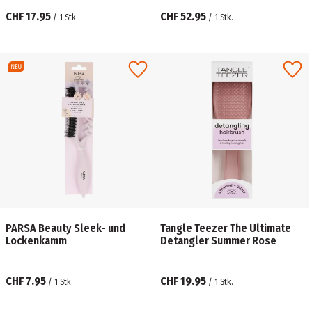
CHF 17.95
CHF 52.95
/
1
Stk.
/
1
Stk.
PARSA Beauty Sleek- und
Tangle Teezer The Ultimate
Lockenkamm
Detangler Summer Rose
CHF 7.95
CHF 19.95
/
1
Stk.
/
1
Stk.