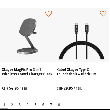
XLayer MagFix Pro 3 in 1
Kabel XLayer Typ-C
Wireless Travel Charger Black
Thunderbolt 4 Black 1 m
CHF 54.95
CHF 29.95
/
1
Stk.
/
1
Stk.
1
2
3
4
5
6
7
8