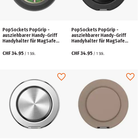
PopSockets PopGrip -
PopSockets PopGrip -
ausziehbarer Handy-Griff
ausziehbarer Handy-Griff
Handyhalter für MagSafe
Handyhalter für MagSafe
Enamel Luna Moth
Kick-Out Aluminum Radial
Black
CHF 34.95
CHF 34.95
/
1
Stk.
/
1
Stk.