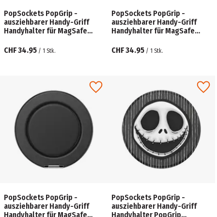
PopSockets PopGrip -
PopSockets PopGrip -
ausziehbarer Handy-Griff
ausziehbarer Handy-Griff
Handyhalter für MagSafe
Handyhalter für MagSafe
Kick-Out Aluminum Radial
Kick-Out Grip & Stand Latte
Silver
CHF 34.95
CHF 34.95
/
1
Stk.
/
1
Stk.
PopSockets PopGrip -
PopSockets PopGrip -
ausziehbarer Handy-Griff
ausziehbarer Handy-Griff
Handyhalter für MagSafe
Handyhalter PopGrip