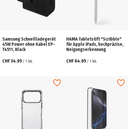
Samsung Schnellladegerät
HAMA Tabletstift "Scribble"
45W Power ohne Kabel EP-
für Apple iPads, hochpräzise,
T4511, Black
Neigungserkennung
CHF 34.95
CHF 64.95
/
1
Stk.
/
1
Stk.