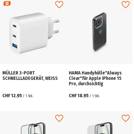
MÜLLER 3-PORT
HAMA Handyhülle"Always
SCHNELLLADEGERÄT, WEISS
Clear"für Apple iPhone 15
Pro, durchsichtig
CHF 12.95
CHF 18.95
/
1
Stk.
/
1
Stk.