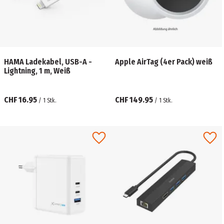
HAMA Ladekabel, USB-A -
Apple AirTag (4er Pack) weiß
Lightning, 1 m, Weiß
CHF 16.95
CHF 149.95
/
1
Stk.
/
1
Stk.