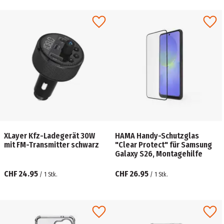
XLayer Kfz-Ladegerät 30W
HAMA Handy-Schutzglas
mit FM-Transmitter schwarz
"Clear Protect" für Samsung
Galaxy S26, Montagehilfe
CHF 24.95
CHF 26.95
/
1
Stk.
/
1
Stk.