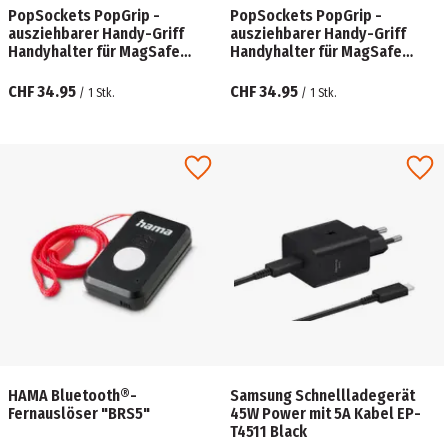
PopSockets PopGrip -
PopSockets PopGrip -
ausziehbarer Handy-Griff
ausziehbarer Handy-Griff
Handyhalter für MagSafe
Handyhalter für MagSafe
Pokemon Tidepool Squishy
Round Ripple Iridescent
Gengar Shadow Ball
Aviation Opalescent
CHF 34.95
CHF 34.95
/
1
Stk.
/
1
Stk.
HAMA Bluetooth®-
Samsung Schnellladegerät
Fernauslöser "BRS5"
45W Power mit 5A Kabel EP-
T4511 Black