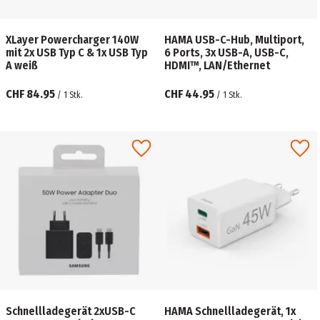
XLayer Powercharger 140W
HAMA USB-C-Hub, Multiport,
mit 2x USB Typ C & 1x USB Typ
6 Ports, 3x USB-A, USB-C,
A weiß
HDMI™, LAN/Ethernet
CHF 84.95
CHF 44.95
/
1
Stk.
/
1
Stk.
Schnellladegerät 2xUSB-C
HAMA Schnellladegerät, 1x