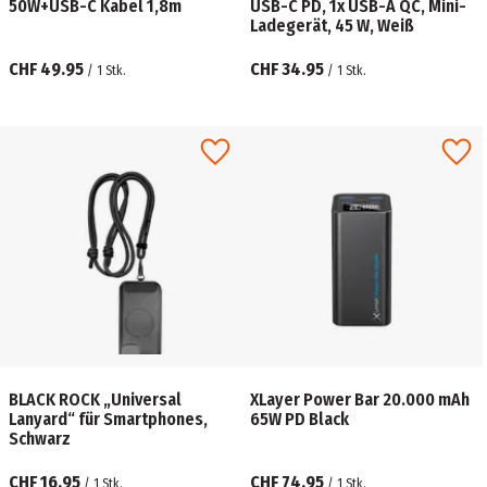
50W+USB-C Kabel 1,8m
USB-C PD, 1x USB-A QC, Mini-
Ladegerät, 45 W, Weiß
CHF 49.95
CHF 34.95
/
1
Stk.
/
1
Stk.
BLACK ROCK „Universal
XLayer Power Bar 20.000 mAh
Lanyard“ für Smartphones,
65W PD Black
Schwarz
CHF 16.95
CHF 74.95
/
1
Stk.
/
1
Stk.