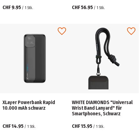
CHF 9.95
CHF 56.95
/
1
Stk.
/
1
Stk.
XLayer Powerbank Rapid
WHITE DIAMONDS "Universal
10.000 mAh schwarz
Wrist Band Lanyard" für
Smartphones, Schwarz
CHF 14.95
CHF 15.95
/
1
Stk.
/
1
Stk.