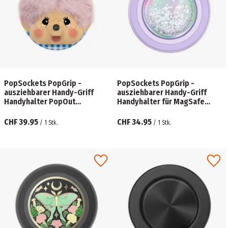
PopSockets PopGrip -
PopSockets PopGrip -
ausziehbarer Handy-Griff
ausziehbarer Handy-Griff
Handyhalter PopOut
Handyhalter für MagSafe
Monchhichi
Tidepool Squishy Unicorn
Magic
CHF 39.95
CHF 34.95
/
1
Stk.
/
1
Stk.