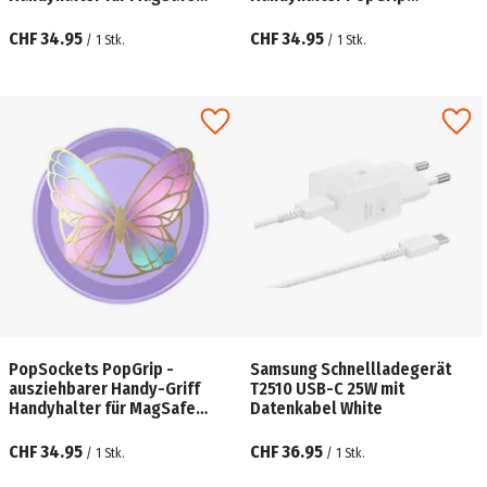
Kick-Out Grip & Stand Black
MagSafe PopOut King of
Fright
CHF 34.95
CHF 34.95
/
1
Stk.
/
1
Stk.
PopSockets PopGrip -
Samsung Schnellladegerät
ausziehbarer Handy-Griff
T2510 USB-C 25W mit
Handyhalter für MagSafe
Datenkabel White
Enamel Butterfly Prism
CHF 34.95
CHF 36.95
/
1
Stk.
/
1
Stk.