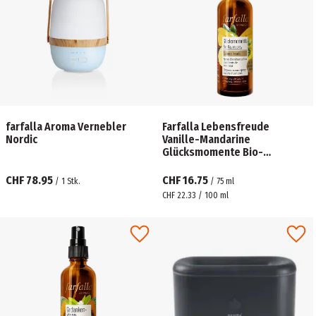
farfalla Aroma Vernebler
Farfalla Lebensfreude
Nordic
Vanille-Mandarine
Glücksmomente Bio-
Raumspray
CHF 78.95
CHF 16.75
/
1
Stk.
/
75
ml
CHF 22.33 / 100 ml