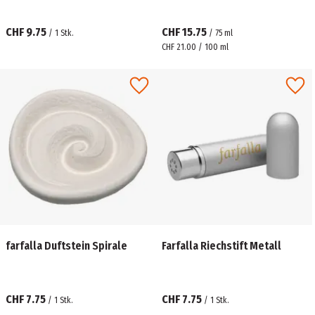
CHF 9.75
CHF 15.75
/
1
Stk.
/
75
ml
CHF 21.00 / 100 ml
farfalla Duftstein Spirale
Farfalla Riechstift Metall
CHF 7.75
CHF 7.75
/
1
Stk.
/
1
Stk.