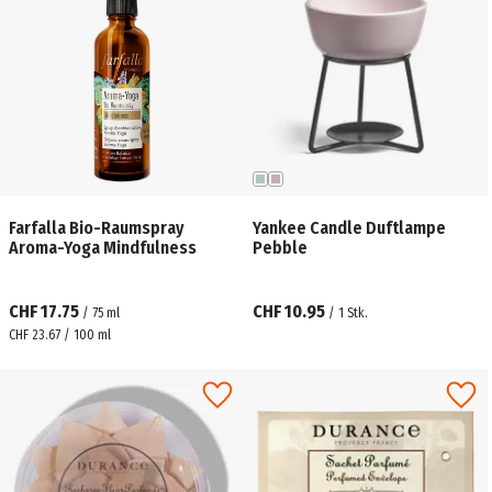
Farfalla Bio-Raumspray
Yankee Candle Duftlampe
Aroma-Yoga Mindfulness
Pebble
CHF 17.75
CHF 10.95
/
75
ml
/
1
Stk.
CHF 23.67 / 100 ml