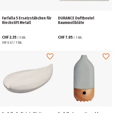
Farfalla 5 Ersatzstäbchen für
DURANCE Duftbeutel
Riechstift Metall
Baumwollblüte
CHF 2.35
CHF 7.95
/
5
Stk.
/
1
Stk.
CHF 0.47 / 1 Stk.