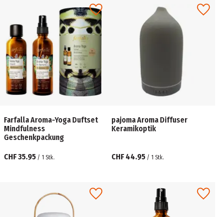
Farfalla Aroma-Yoga Duftset
pajoma Aroma Diffuser
Mindfulness
Keramikoptik
Geschenkpackung
CHF 35.95
CHF 44.95
/
1
Stk.
/
1
Stk.