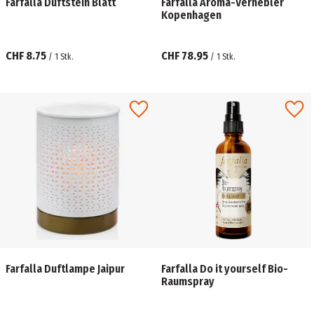
Farfalla Duftstein Blatt
Farfalla Aroma-Vernebler
Kopenhagen
CHF 8.75
CHF 78.95
/
1
Stk.
/
1
Stk.
Farfalla Duftlampe Jaipur
Farfalla Do it yourself Bio-
Raumspray