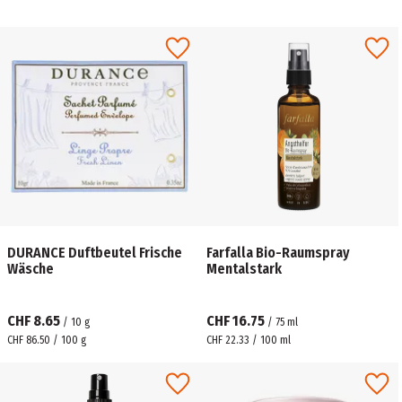
DURANCE Duftbeutel Frische
Farfalla Bio-Raumspray
Wäsche
Mentalstark
CHF 8.65
CHF 16.75
/
10
g
/
75
ml
CHF 86.50 / 100 g
CHF 22.33 / 100 ml