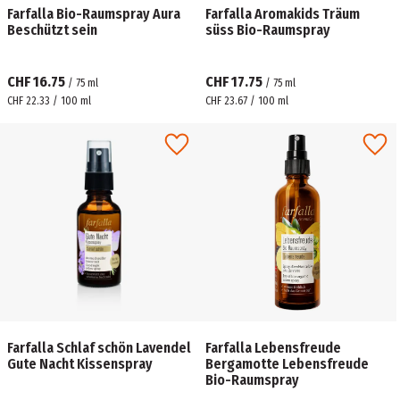
Farfalla Bio-Raumspray Aura
Farfalla Aromakids Träum
Beschützt sein
süss Bio-Raumspray
CHF 16.75
CHF 17.75
/
75
ml
/
75
ml
CHF 22.33 / 100 ml
CHF 23.67 / 100 ml
Farfalla Schlaf schön Lavendel
Farfalla Lebensfreude
Gute Nacht Kissenspray
Bergamotte Lebensfreude
Bio-Raumspray