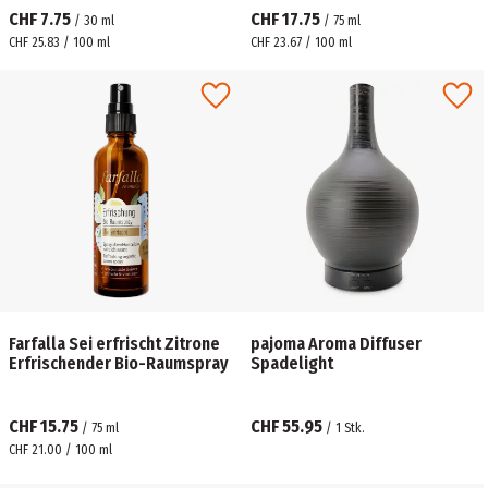
CHF 7.75
CHF 17.75
/
30
ml
/
75
ml
CHF 25.83 / 100 ml
CHF 23.67 / 100 ml
Farfalla Sei erfrischt Zitrone
pajoma Aroma Diffuser
Erfrischender Bio-Raumspray
Spadelight
CHF 15.75
CHF 55.95
/
75
ml
/
1
Stk.
CHF 21.00 / 100 ml