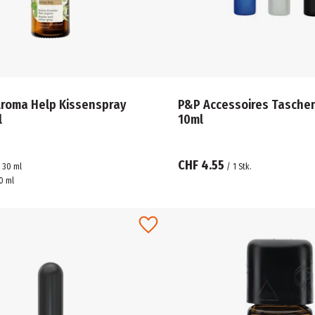
Aroma Help Kissenspray
P&P Accessoires Tasche
l
10ml
CHF 4.55
/
30
ml
/
1
Stk.
0 ml