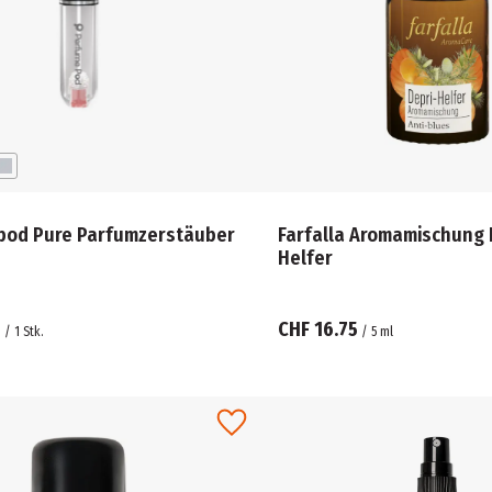
pod Pure Parfumzerstäuber
Farfalla Aromamischung 
Helfer
5
CHF 16.75
/
1
Stk.
/
5
ml