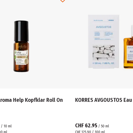
Aroma Help Kopfklar Roll On
KORRES AVGOUSTOS Eau d
CHF 62.95
/
10
ml
/
50
ml
00 ml
CHF 125.90 / 100 ml