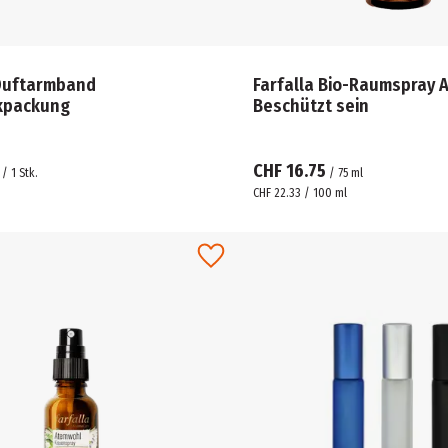
 Duftarmband
Farfalla Bio-Raumspray 
kpackung
Beschützt sein
CHF 16.75
/
1
Stk.
/
75
ml
CHF 22.33 / 100 ml