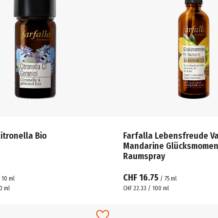
itronella Bio
Farfalla Lebensfreude Va
Mandarine Glücksmoment
Raumspray
CHF 16.75
/
10
ml
/
75
ml
0 ml
CHF 22.33 / 100 ml