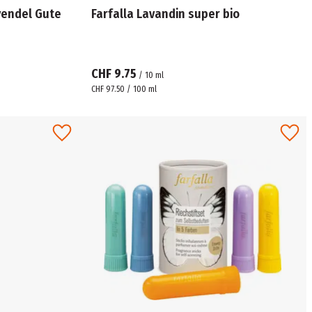
vendel Gute
Farfalla Lavandin super bio
CHF 9.75
/
10
ml
CHF 97.50 / 100 ml