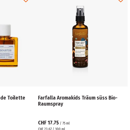
e Toilette
Farfalla Aromakids Träum süss Bio-
Raumspray
CHF 17.75
/
75
ml
CHF 23.67 / 100 ml