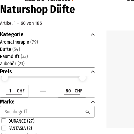
Naturshop Düfte
Artikel 1 – 60 von 186
Kategorie
Aromatherapie
(
79
)
Düfte
(
54
)
Raumduft
(
33
)
Zubehör
(
23
)
Preis
Preis (CHF) ab
Preis (CHF) bis
CHF
CHF
Preis (CHF) ab
Preis (CHF) bis
Marke
DURANCE (27)
FANTASIA (2)