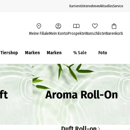
Karriere
Unternehmen
Aktuelles
Service
Meine Filiale
Mein Konto
Prospekte
Wunschliste
Warenkorb
Tiershop
Marken
Marken
% Sale
Foto
Duft Roll-on