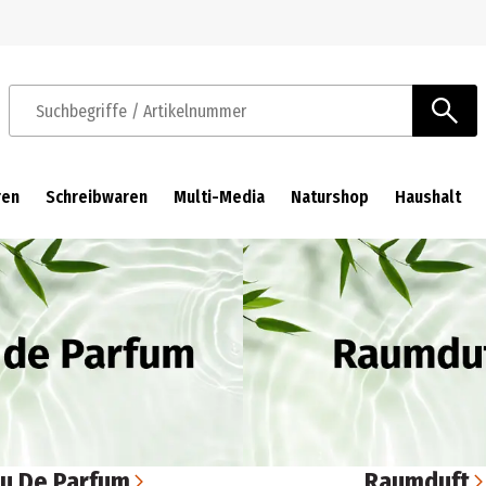
Zur Navigation springen
Zum Hauptinhalt springen
Suchbegriffe / Artikelnummer
ren
Schreibwaren
Multi-Media
Naturshop
Haushalt
u De Parfum
Raumduft