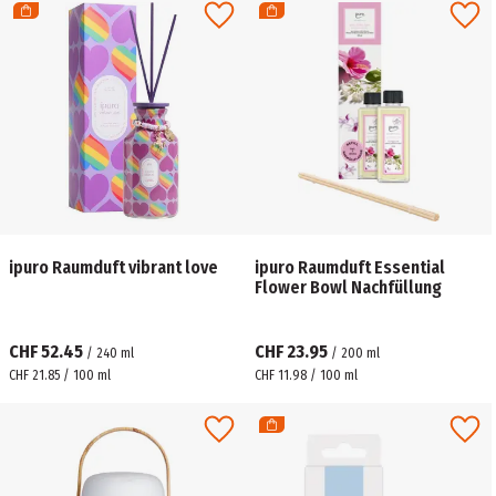
ipuro Raumduft vibrant love
ipuro Raumduft Essential
Flower Bowl Nachfüllung
CHF 52.45
CHF 23.95
/
240
ml
/
200
ml
CHF 21.85 / 100 ml
CHF 11.98 / 100 ml