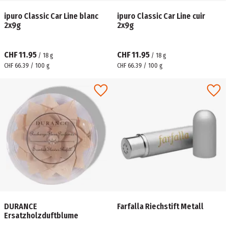
ipuro Classic Car Line blanc
ipuro Classic Car Line cuir
2x9g
2x9g
CHF 11.95
CHF 11.95
/
18
g
/
18
g
CHF 66.39 / 100 g
CHF 66.39 / 100 g
DURANCE
Farfalla Riechstift Metall
Ersatzholzduftblume