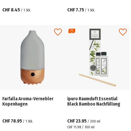
CHF 8.45
CHF 7.75
/
1
Stk.
/
1
Stk.
Farfalla Aroma-Vernebler
ipuro Raumduft Essential
Kopenhagen
Black Bamboo Nachfüllung
CHF 78.95
CHF 23.95
/
1
Stk.
/
200
ml
CHF 11.98 / 100 ml