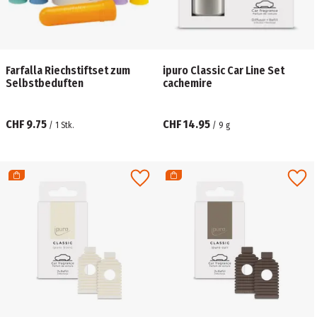
Farfalla Riechstiftset zum
ipuro Classic Car Line Set
Selbstbeduften
cachemire
CHF 9.75
CHF 14.95
/
1
Stk.
/
9
g