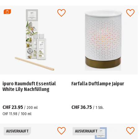
ipuro Raumduft Essential
Farfalla Duftlampe Jaipur
White Lily Nachfüllung
CHF 23.95
CHF 36.75
/
200
ml
/
1
Stk.
CHF 11.98 / 100 ml
AUSVERKAUFT
AUSVERKAUFT