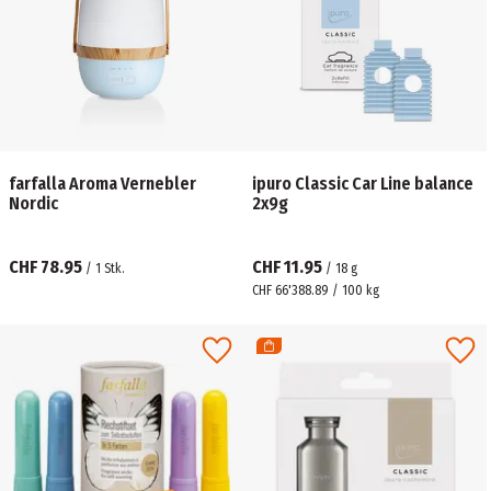
farfalla Aroma Vernebler
ipuro Classic Car Line balance
Nordic
2x9g
CHF 78.95
CHF 11.95
/
1
Stk.
/
18
g
CHF 66'388.89 / 100 kg