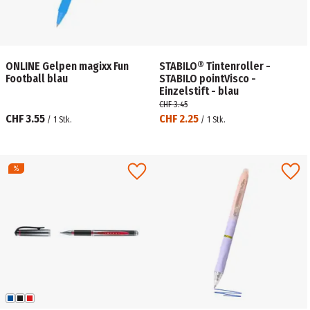
ONLINE Gelpen magixx Fun
STABILO® Tintenroller -
Football blau
STABILO pointVisco -
Einzelstift - blau
CHF 3.45
CHF 3.55
CHF 2.25
/
1
Stk.
/
1
Stk.