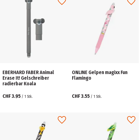
EBERHARD FABER Animal
ONLINE Gelpen magixx Fun
Erase It! Gelschreiber
Flamingo
radierbar Koala
CHF 3.95
CHF 3.55
/
1
Stk.
/
1
Stk.