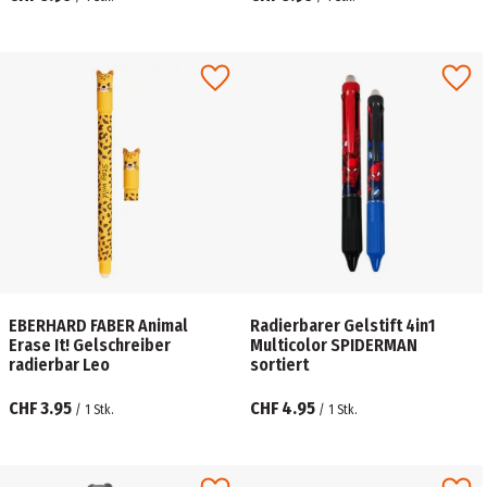
EBERHARD FABER Animal
Radierbarer Gelstift 4in1
Erase It! Gelschreiber
Multicolor SPIDERMAN
radierbar Leo
sortiert
CHF 3.95
CHF 4.95
/
1
Stk.
/
1
Stk.