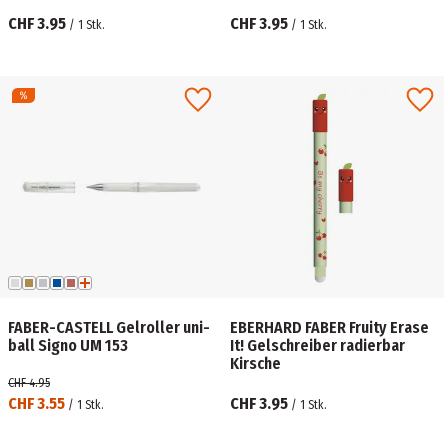
CHF 3.95
CHF 3.95
/
1
Stk.
/
1
Stk.
FABER-CASTELL Gelroller uni-
EBERHARD FABER Fruity Erase
ball Signo UM 153
It! Gelschreiber radierbar
Kirsche
CHF 4.95
CHF 3.55
CHF 3.95
/
1
Stk.
/
1
Stk.