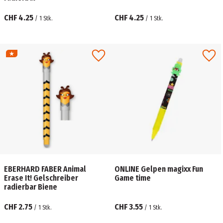
CHF 4.25
CHF 4.25
/
1
Stk.
/
1
Stk.
EBERHARD FABER Animal
ONLINE Gelpen magixx Fun
Erase It! Gelschreiber
Game time
radierbar Biene
CHF 2.75
CHF 3.55
/
1
Stk.
/
1
Stk.