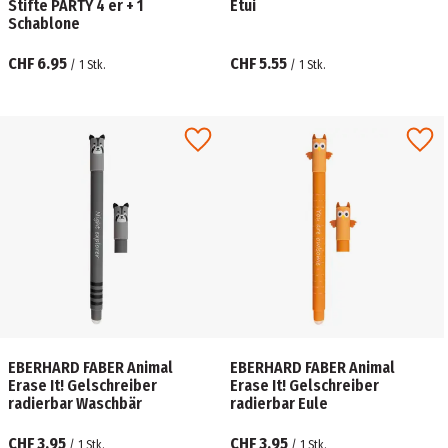
Stifte PARTY 4 er + 1
Etui
Schablone
CHF 6.95
CHF 5.55
/
1
Stk.
/
1
Stk.
EBERHARD FABER Animal
EBERHARD FABER Animal
Erase It! Gelschreiber
Erase It! Gelschreiber
radierbar Waschbär
radierbar Eule
CHF 3.95
CHF 3.95
/
1
Stk.
/
1
Stk.