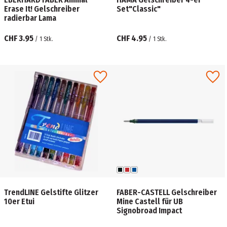
Erase It! Gelschreiber
Set"Classic"
radierbar Lama
CHF 3.95
CHF 4.95
/
1
Stk.
/
1
Stk.
TrendLINE Gelstifte Glitzer
FABER-CASTELL Gelschreiber
10er Etui
Mine Castell für UB
Signobroad Impact