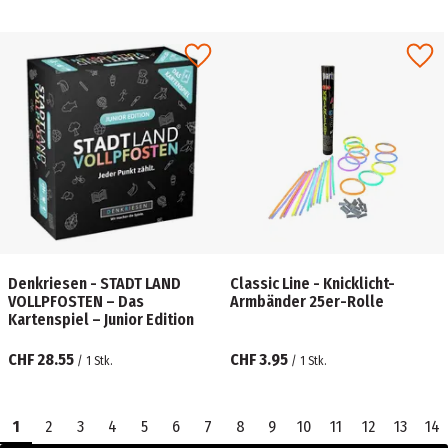
Denkriesen - STADT LAND
Classic Line - Knicklicht-
VOLLPFOSTEN – Das
Armbänder 25er-Rolle
Kartenspiel – Junior Edition
CHF 28.55
CHF 3.95
/
1
Stk.
/
1
Stk.
1
2
3
4
5
6
7
8
9
10
11
12
13
14