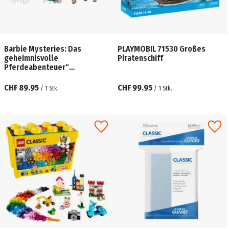
Barbie Mysteries: Das
PLAYMOBIL 71530 Großes
geheimnisvolle
Piratenschiff
Pferdeabenteuer“
Pferdestall-Spielset mit
Puppe, Spielzeugpferd und
CHF 89.95
CHF 99.95
/
1
Stk.
/
1
Stk.
Zubehör