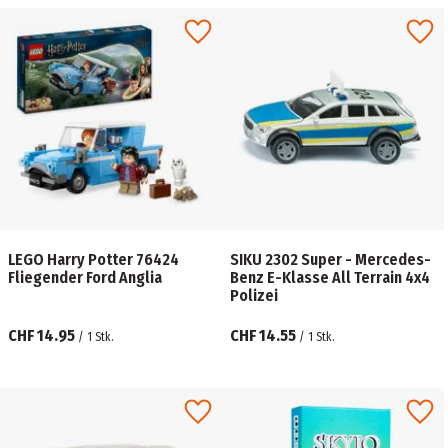
LEGO Harry Potter 76424
SIKU 2302 Super - Mercedes-
Fliegender Ford Anglia
Benz E-Klasse All Terrain 4x4
Polizei
CHF 14.95
CHF 14.55
/
1
Stk.
/
1
Stk.