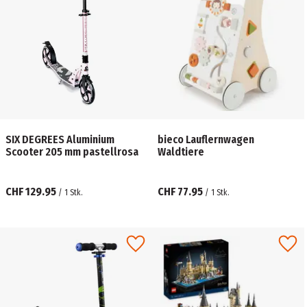
SIX DEGREES Aluminium
bieco Lauflernwagen
Scooter 205 mm pastellrosa
Waldtiere
CHF 129.95
CHF 77.95
/
1
Stk.
/
1
Stk.