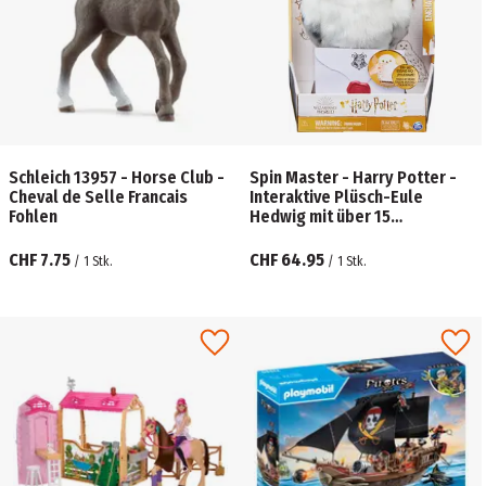
Schleich 13957 - Horse Club -
Spin Master - Harry Potter -
Cheval de Selle Francais
Interaktive Plüsch-Eule
Fohlen
Hedwig mit über 15
Geräuschen und Bewegungen
CHF 7.75
CHF 64.95
/
1
Stk.
/
1
Stk.