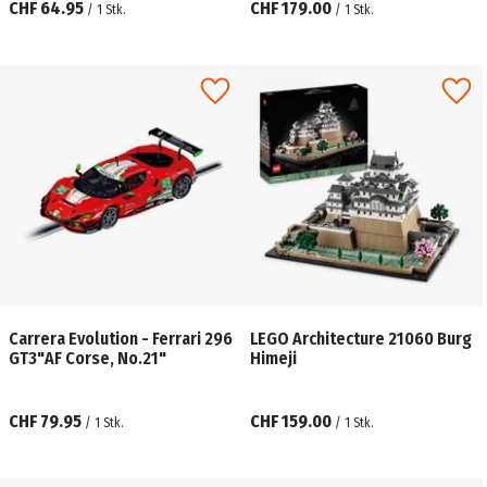
CHF 64.95
CHF 179.00
/
1
Stk.
/
1
Stk.
Carrera Evolution - Ferrari 296
LEGO Architecture 21060 Burg
GT3"AF Corse, No.21"
Himeji
CHF 79.95
CHF 159.00
/
1
Stk.
/
1
Stk.