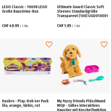
LEGO Classic - 10698 LEGO
Ultimate Guard Classic Soft
Große Bausteine-Box
Sleeves Standardgröße
Transparent (100) UGD010001
CHF 49.95
CHF 1.95
/
1
Stk.
/
1
Stk.
Hasbro - Play-Doh 4er Pack
My Fuzzy Friends Plüschhund
lila, orange, türkis, rot
MOJI - Süßes interaktives
Haustier mit Kuschelfunktion