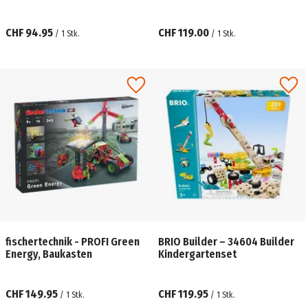
CHF 94.95
CHF 119.00
/
1
Stk.
/
1
Stk.
fischertechnik - PROFI Green
BRIO Builder – 34604 Builder
Energy, Baukasten
Kindergartenset
CHF 149.95
CHF 119.95
/
1
Stk.
/
1
Stk.