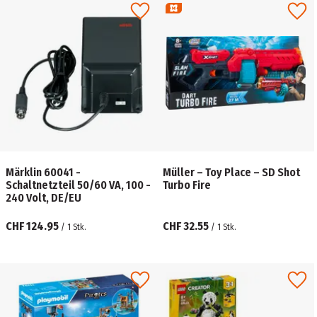
Märklin 60041 -
Müller – Toy Place – SD Shot
Schaltnetzteil 50/60 VA, 100 -
Turbo Fire
240 Volt, DE/EU
CHF 124.95
CHF 32.55
/
1
Stk.
/
1
Stk.