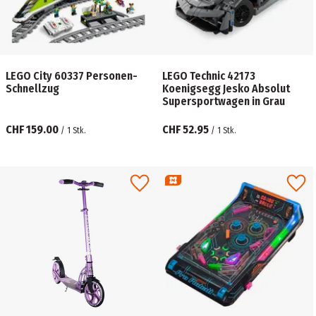
LEGO City 60337 Personen-
LEGO Technic 42173
Schnellzug
Koenigsegg Jesko Absolut
Supersportwagen in Grau
CHF 159.00
CHF 52.95
/
1
Stk.
/
1
Stk.