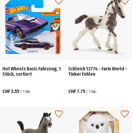
Hot Wheels Basic Fahrzeug, 1
Schleich 13774 - Farm World -
Stück, sortiert
Tinker Fohlen
CHF 2.55
CHF 7.75
/
1
Stk.
/
1
Stk.