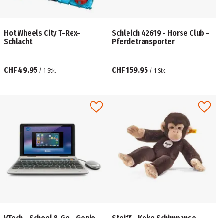
Hot Wheels City T-Rex-
Schleich 42619 - Horse Club -
Schlacht
Pferdetransporter
CHF 49.95
CHF 159.95
/
1
Stk.
/
1
Stk.
VTech - School & Go - Genio
Steiff - Koko Schimpanse,