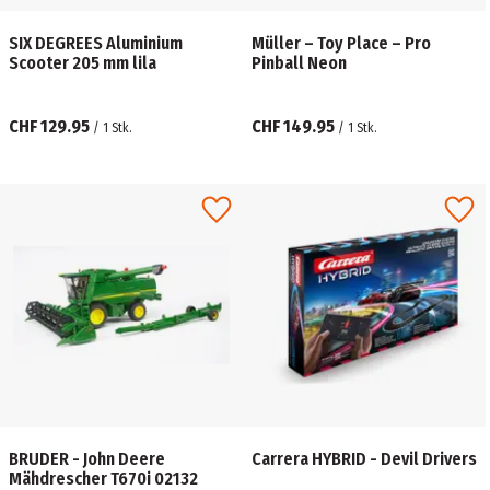
SIX DEGREES Aluminium
Müller – Toy Place – Pro
Scooter 205 mm lila
Pinball Neon
CHF 129.95
CHF 149.95
/
1
Stk.
/
1
Stk.
BRUDER - John Deere
Carrera HYBRID - Devil Drivers
Mähdrescher T670i 02132