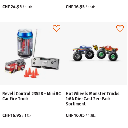
CHF 24.95
CHF 16.95
/
1
Stk.
/
1
Stk.
Revell Control 23558 - Mini RC
Hot Wheels Monster Trucks
Car Fire Truck
1:64 Die-Cast 2er-Pack
Sortiment
CHF 16.95
CHF 16.95
/
1
Stk.
/
1
Stk.