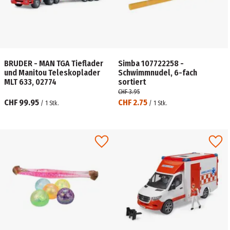
BRUDER - MAN TGA Tieflader
Simba 107722258 -
und Manitou Teleskoplader
Schwimmnudel, 6-fach
MLT 633, 02774
sortiert
CHF 3.95
CHF 99.95
CHF 2.75
/
1
Stk.
/
1
Stk.