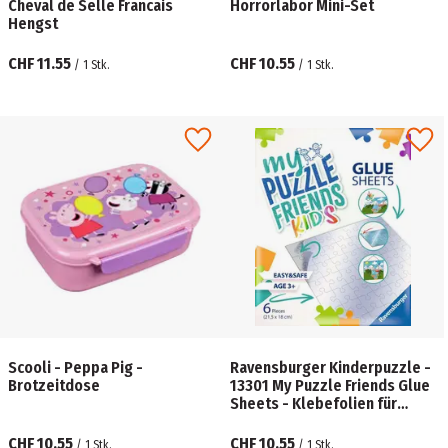
Cheval de Selle Francais
Horrorlabor Mini-Set
Hengst
CHF 11.55
CHF 10.55
/
1
Stk.
/
1
Stk.
Scooli - Peppa Pig -
Ravensburger Kinderpuzzle -
Brotzeitdose
13301 My Puzzle Friends Glue
Sheets - Klebefolien für
Kinderpuzzle
CHF 10.55
CHF 10.55
/
1
Stk.
/
1
Stk.