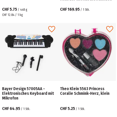
CHF 5.75
CHF 169.95
/
448
g
/
1
Stk.
CHF 12.84 / 1 kg
Bayer Design 57005AA -
Theo Klein 5563 Princess
Elektronisches Keyboard mit
Coralie Schmink-Herz, klein
Mikrofon
CHF 64.95
CHF 5.25
/
1
Stk.
/
1
Stk.