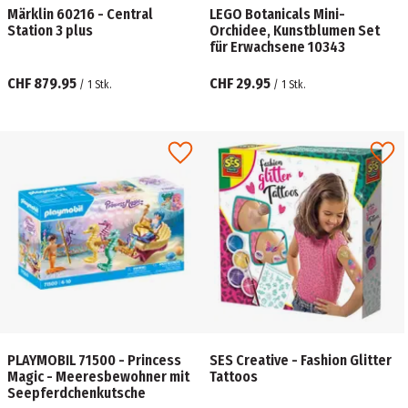
Märklin 60216 - Central
LEGO Botanicals Mini-
Station 3 plus
Orchidee, Kunstblumen Set
für Erwachsene 10343
CHF 879.95
CHF 29.95
/
1
Stk.
/
1
Stk.
PLAYMOBIL 71500 - Princess
SES Creative - Fashion Glitter
Magic - Meeresbewohner mit
Tattoos
Seepferdchenkutsche