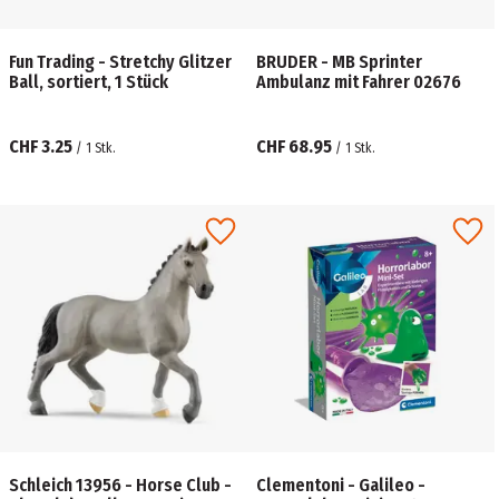
Fun Trading - Stretchy Glitzer
BRUDER - MB Sprinter
Ball, sortiert, 1 Stück
Ambulanz mit Fahrer 02676
CHF 3.25
CHF 68.95
/
1
Stk.
/
1
Stk.
Schleich 13956 - Horse Club -
Clementoni - Galileo -