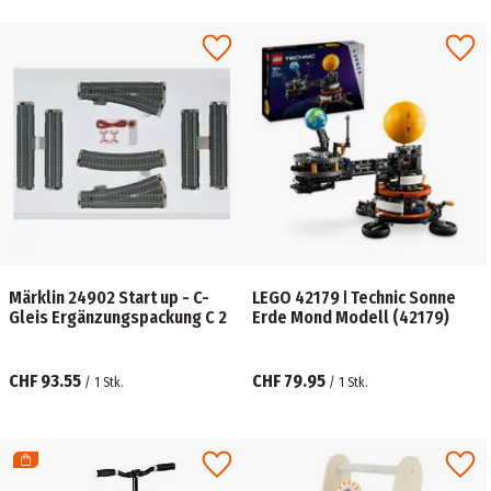
Märklin 24902 Start up - C-
LEGO 42179 ǀ Technic Sonne
Gleis Ergänzungspackung C 2
Erde Mond Modell (42179)
CHF 93.55
CHF 79.95
/
1
Stk.
/
1
Stk.