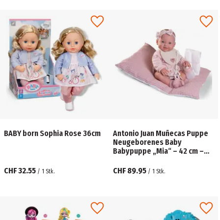
BABY born Sophia Rose 36cm
Antonio Juan Muñecas Puppe
Neugeborenes Baby
Babypuppe „Mia“ – 42 cm –
mit Mütze, Schnuller &
Babydecke
CHF 32.55
CHF 89.95
/
1
Stk.
/
1
Stk.