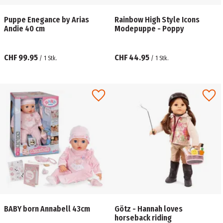
Puppe Enegance by Arias
Rainbow High Style Icons
Andie 40 cm
Modepuppe - Poppy
CHF 99.95
CHF 44.95
/
1
Stk.
/
1
Stk.
BABY born Annabell 43cm
Götz - Hannah loves
horseback riding