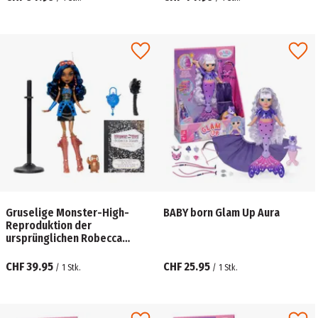
Gruselige Monster-High-
BABY born Glam Up Aura
Reproduktion der
ursprünglichen Robecca
Steam-Puppe, mit Tagebuch,
Puppenständer und Haustier
CHF 39.95
CHF 25.95
/
1
Stk.
/
1
Stk.