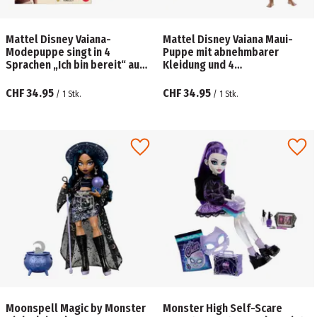
Mattel Disney Vaiana-
​Mattel Disney Vaiana Maui-
Modepuppe singt in 4
Puppe mit abnehmbarer
Sprachen „Ich bin bereit“ aus
Kleidung und 4
dem Live-Action-Film
Zubehörteilen, vom Live-
Action-Film inspiriert
CHF 34.95
CHF 34.95
/
1
Stk.
/
1
Stk.
Moonspell Magic by Monster
Monster High Self-Scare