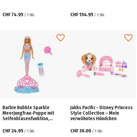
CHF 74.95
CHF 154.95
/
1
Stk.
/
1
Stk.
Barbie Bubble Sparkle
Jakks Pacific - Disney Princess
Meerjungfrau-Puppe mit
Style Collection – Mein
Seifenblasenfunktion,
verwöhntes Hündchen
Seifenblasenlösung und
Haarbürste enthalten
CHF 24.95
CHF 30.00
/
1
Stk.
/
1
Stk.