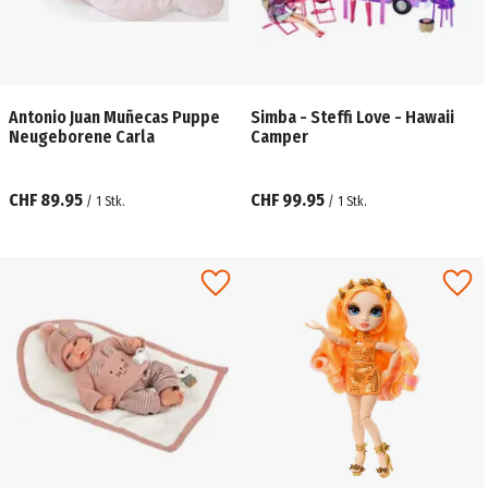
Antonio Juan Muñecas Puppe
Simba - Steffi Love - Hawaii
Neugeborene Carla
Camper
CHF 89.95
CHF 99.95
/
1
Stk.
/
1
Stk.