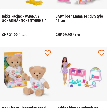
Jakks Pacific - VAIANA 2
BABY born Emma Teddy Style
SCHREIHÄHNCHEN"HEIHEI"
43 cm
CHF 21.95
CHF 69.95
/
1
Stk.
/
1
Stk.
BABY born Singender Teddy
Barbie Skipper Babysitter-