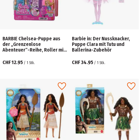
BARBIE Chelsea-Puppe aus
Barbie in: Der Nussknacker,
der „Grenzenlose
Puppe Clara mit Tutu und
Abenteuer“-Reihe, Roller mit
Ballerina-Zubehör
Koffer und Zubehörteile
CHF 12.95
CHF 34.95
/
1
Stk.
/
1
Stk.