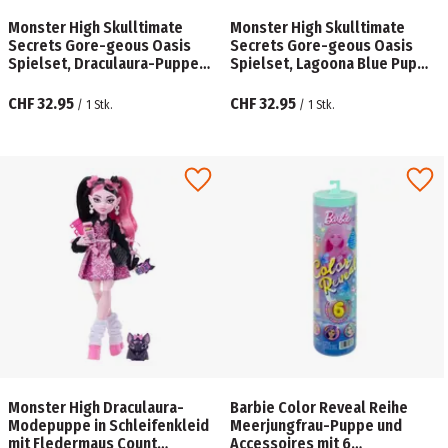
Monster High Skulltimate
Monster High Skulltimate
Secrets Gore-geous Oasis
Secrets Gore-geous Oasis
Spielset, Draculaura-Puppe
Spielset, Lagoona Blue Puppe
und Zubehörteile
und Zubehörteile
CHF 32.95
CHF 32.95
/
1
Stk.
/
1
Stk.
Monster High Draculaura-
Barbie Color Reveal Reihe
Modepuppe in Schleifenkleid
Meerjungfrau-Puppe und
mit Fledermaus Count
Accessoires mit 6