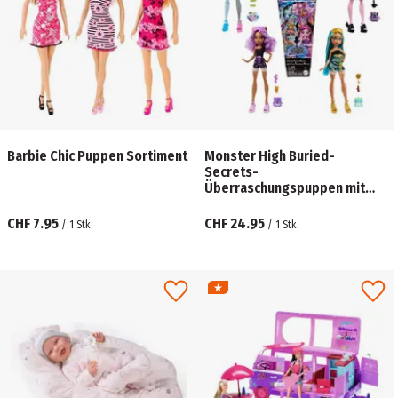
Barbie Chic Puppen Sortiment
Monster High Buried-
Secrets-
Überraschungspuppen mit
Cozy-Creepover-Thema
(Figuren können variieren),
CHF 7.95
CHF 24.95
/
1
Stk.
/
1
Stk.
sortiert, 1 Stück