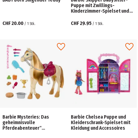
Puppe mit Zwillings-
Kinderzimmer-Spielset und
Zubehör
CHF 20.00
CHF 29.95
/
1
Stk.
/
1
Stk.
Barbie Mysteries: Das
Barbie Chelsea Puppe und
geheimnisvolle
Kleiderschrank-Spielset mit
Pferdeabenteuer“
Kleidung und Accessoires
interaktives Spielzeugpferd