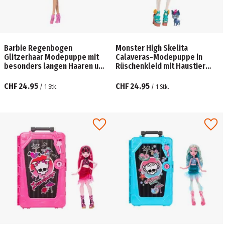
Barbie Regenbogen
Monster High Skelita
Glitzerhaar Modepuppe mit
Calaveras-Modepuppe in
besonders langen Haaren und
Rüschenkleid mit Haustier
12 Styling-Zubehörteilen
Candelita und 7
Zubehörteilen
CHF 24.95
CHF 24.95
/
1
Stk.
/
1
Stk.