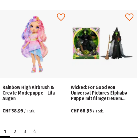
Rainbow High Airbrush &
Wicked: For Good von
Create Modepuppe - Lila
Universal Pictures Elphaba-
Augen
Puppe mit filmgetreuem
Outfit und 4 Accessoires
CHF 38.95
CHF 68.95
/
1
Stk.
/
1
Stk.
1
2
3
4