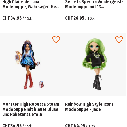
High Claire de Luna
Secrets Spectra Vondergeist-
Modepuppe, Wahrsager-Hexe
Modepuppe mit 13
mit Zubehörteilen
realistischen Zubehörteilen
CHF 34.95
CHF 26.95
/
1
Stk.
/
1
Stk.
Monster High Robecca Steam
Rainbow High Style Icons
Modepuppe mit blauer Bluse
Modepuppe - Jade
und Raketenstiefeln
CHF 34.95
CHF 44.95
/
1
Stk.
/
1
Stk.