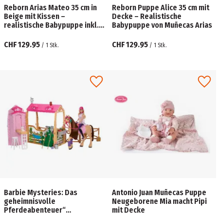
Reborn Arias Mateo 35 cm in
Reborn Puppe Alice 35 cm mit
Beige mit Kissen –
Decke – Realistische
realistische Babypuppe inkl.
Babypuppe von Muñecas Arias
Zubehör
CHF 129.95
CHF 129.95
/
1
Stk.
/
1
Stk.
Barbie Mysteries: Das
Antonio Juan Muñecas Puppe
geheimnisvolle
Neugeborene Mia macht Pipi
Pferdeabenteuer“
mit Decke