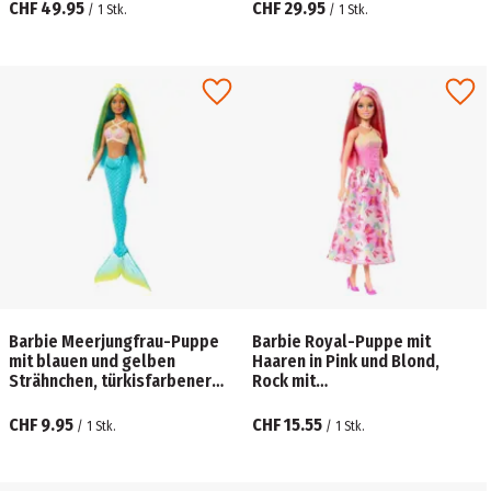
mit Geräuschen, Musik und
CHF 49.95
CHF 29.95
/
1
Stk.
/
1
Stk.
Zubehör
Barbie Meerjungfrau-Puppe
Barbie Royal-Puppe mit
mit blauen und gelben
Haaren in Pink und Blond,
Strähnchen, türkisfarbener
Rock mit
Schwanzflosse und Haarband
Schmetterlingsmuster und
Zubehör
CHF 9.95
CHF 15.55
/
1
Stk.
/
1
Stk.