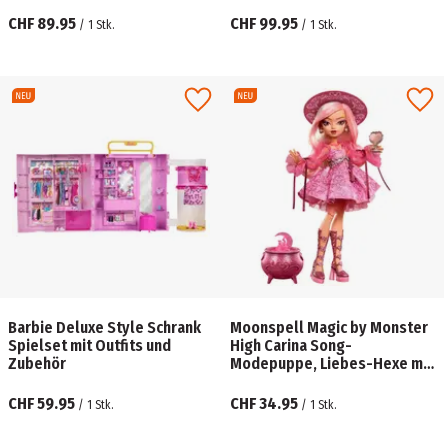
Pferdestall-Spielset mit
Puppe, Spielzeugpferd und
CHF 89.95
CHF 99.95
/
1
Stk.
/
1
Stk.
Zubehör
Barbie Deluxe Style Schrank
Moonspell Magic by Monster
Spielset mit Outfits und
High Carina Song-
Zubehör
Modepuppe, Liebes-Hexe mit
Zubehörteilen
CHF 59.95
CHF 34.95
/
1
Stk.
/
1
Stk.