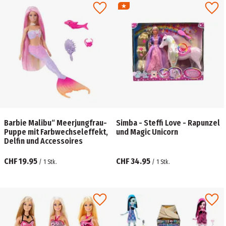
Barbie Malibu“ Meerjungfrau-
Simba - Steffi Love - Rapunzel
Puppe mit Farbwechseleffekt,
und Magic Unicorn
Delfin und Accessoires
CHF 19.95
CHF 34.95
/
1
Stk.
/
1
Stk.