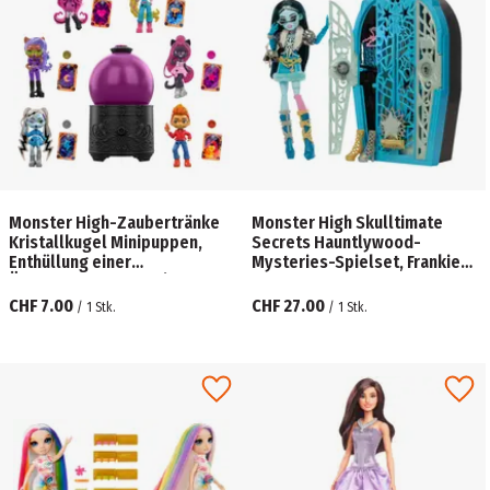
Monster High-Zaubertränke
Monster High Skulltimate
Kristallkugel Minipuppen,
Secrets Hauntlywood-
Enthüllung einer
Mysteries-Spielset, Frankie-
Überraschungsfigur (Figuren
Stein-Puppe mit mehr als 19
können abweichen)
Überraschungen
CHF 7.00
CHF 27.00
/
1
Stk.
/
1
Stk.