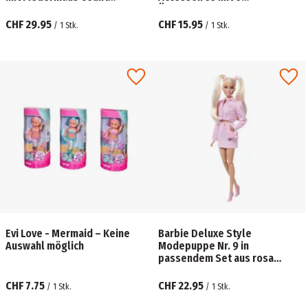
Fabulous und 7 Zubehörteilen
Überraschungen – Keine
Auswahl möglich
CHF 29.95
CHF 15.95
/
1
Stk.
/
1
Stk.
Evi Love - Mermaid – Keine
Barbie Deluxe Style
Auswahl möglich
Modepuppe Nr. 9 in
passendem Set aus rosa
Denimjacke und -rock, blond
CHF 7.75
CHF 22.95
/
1
Stk.
/
1
Stk.