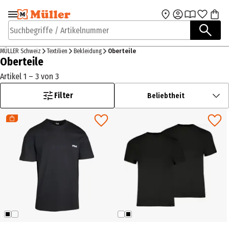
Zur Navigation
Zum Hauptinhalt
springen
springen
Suchbegriffe / Artikelnummer
MÜLLER Schweiz
Textilien
Bekleidung
Oberteile
Oberteile
Artikel 1 – 3 von 3
Filter
Beliebtheit