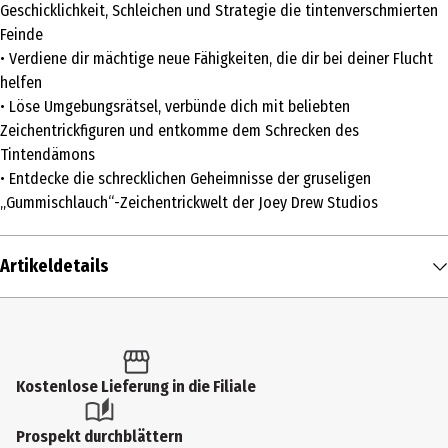
Geschicklichkeit, Schleichen und Strategie die tintenverschmierten
Feinde
• Verdiene dir mächtige neue Fähigkeiten, die dir bei deiner Flucht
helfen
• Löse Umgebungsrätsel, verbünde dich mit beliebten
Zeichentrickfiguren und entkomme dem Schrecken des
Tintendämons
• Entdecke die schrecklichen Geheimnisse der gruseligen
„Gummischlauch“-Zeichentrickwelt der Joey Drew Studios
Artikeldetails
Inhalt
1 Stk.
Altersfreigabe
Kostenlose Lieferung in die Filiale
FSK 16
Prospekt durchblättern