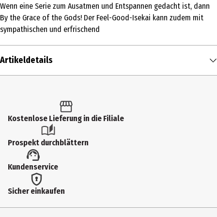
Wenn eine Serie zum Ausatmen und Entspannen gedacht ist, dann
By the Grace of the Gods! Der Feel-Good-Isekai kann zudem mit
sympathischen und erfrischend
Artikeldetails
Inhalt
1 Stk.
Altersfreigabe
Kostenlose Lieferung in die Filiale
FSK 12
Prospekt durchblättern
Produkttyp
Kundenservice
Multimedia
Bildformat
Sicher einkaufen
169|HD
Anzahl Bonusdiscs