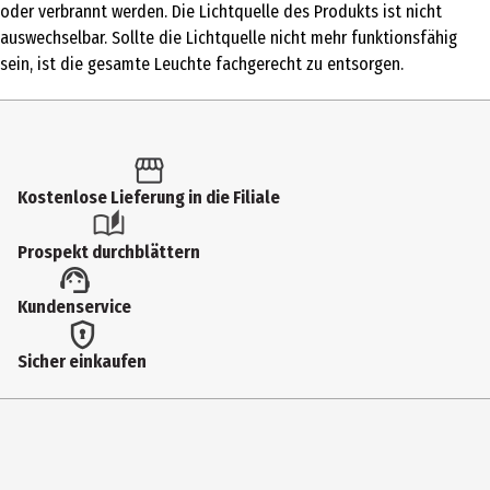
oder verbrannt werden. Die Lichtquelle des Produkts ist nicht
Kleinspielzeug
auswechselbar. Sollte die Lichtquelle nicht mehr funktionsfähig
sein, ist die gesamte Leuchte fachgerecht zu entsorgen.
Altersempfehlung ab
3 Jahre
Artikelnummer des Herstellers
187630.ML.00
Kostenlose Lieferung in die Filiale
Besonderheiten
Prospekt durchblättern
Achtung: Diesen Artikel gibt es in verschiedenen Ausführungen. Sie
erhalten nur 1 Artikel (zufällige Auswahl im Lager). Eine Vorauswahl
Kundenservice
ist nicht möglich.
Hersteller
Sicher einkaufen
Hans Raum GmbH
Herstelleradresse
Wertachstraße 29-33, 90451 Nürnberg