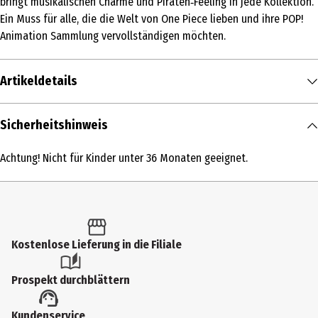
bringt musikalischen Charme und Piraten‑Feeling in jede Kollektion.
Ein Muss für alle, die die Welt von One Piece lieben und ihre POP!
Animation Sammlung vervollständigen möchten.
Artikeldetails
Inhalt
Sicherheitshinweis
1 Stk.
Achtung! Nicht für Kinder unter 36 Monaten geeignet.
Produkttyp
Action Figuren
Altersempfehlung ab
6 Jahre
Kostenlose Lieferung in die Filiale
Artikelnummer des Herstellers
Prospekt durchblättern
90644
Lizenz (spw)
Kundenservice