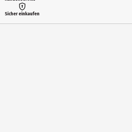
Funko Anime
Sicher einkaufen
Hersteller
Funko EU BV
Herstelleradresse
Zuidplein 36, 1077 XV Amsterdam
Kontaktmöglichkeit
supportEMEA@Funko.com