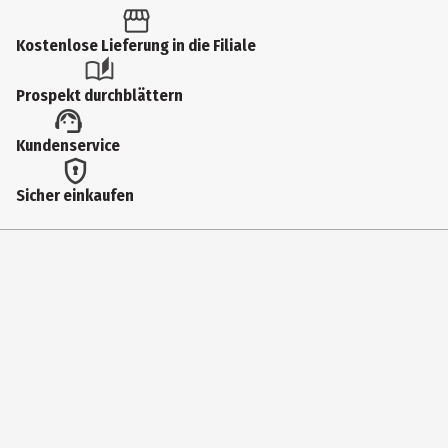
Altersempfehlung ab
6 Jahre
Kostenlose Lieferung in die Filiale
Artikelnummer des Herstellers
Prospekt durchblättern
90752
Lizenz (spw)
Kundenservice
Funko Marvel
Sicher einkaufen
Hersteller
Funko EU BV
Herstelleradresse
Zuidplein 36, 1077 XV Amsterdam
Kontaktmöglichkeit
supportEMEA@Funko.com