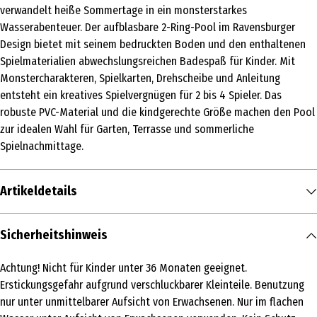
verwandelt heiße Sommertage in ein monsterstarkes
Wasserabenteuer. Der aufblasbare 2-Ring-Pool im Ravensburger
Design bietet mit seinem bedruckten Boden und den enthaltenen
Spielmaterialien abwechslungsreichen Badespaß für Kinder. Mit
Monstercharakteren, Spielkarten, Drehscheibe und Anleitung
entsteht ein kreatives Spielvergnügen für 2 bis 4 Spieler. Das
robuste PVC-Material und die kindgerechte Größe machen den Pool
zur idealen Wahl für Garten, Terrasse und sommerliche
Spielnachmittage.
Artikeldetails
Inhalt
Sicherheitshinweis
1 Stk.
Achtung! Nicht für Kinder unter 36 Monaten geeignet.
Produkttyp
Erstickungsgefahr aufgrund verschluckbarer Kleinteile. Benutzung
Plansch und Schwimmbecken
nur unter unmittelbarer Aufsicht von Erwachsenen. Nur im flachen